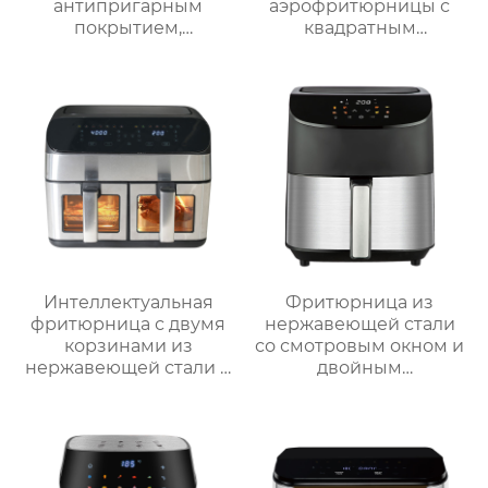
антипригарным
аэрофритюрницы с
покрытием,
квадратным
мощностью 1800 Вт и
сенсорным экраном
5 уровнями нагрева
объемом 4 Л
для домашнего
мощностью 1300 Вт
использования
Интеллектуальная
Фритюрница из
фритюрница с двумя
нержавеющей стали
корзинами из
со смотровым окном и
нержавеющей стали и
двойным
окошком – серия
управлением | 6 л
GSE040
Серия GSE033