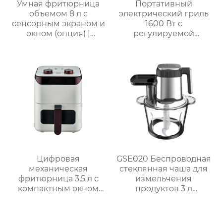
Умная фритюрница
Портативный
объемом 8 л с
электрический гриль
сенсорным экраном и
1600 Вт с
окном (опция) |
регулируемой
GSE046T(F/S) /
решёткой на 3 уровня
GSE046D(F/S)
и системой
автоматического
отключения MCT-005P
Цифровая
GSE020 Беспроводная
механическая
стеклянная чаша для
фритюрница 3,5 л с
измельчения
компактным окном
продуктов 3 л
GSE031 / GSE031-1
Мощный кухонный
помощник