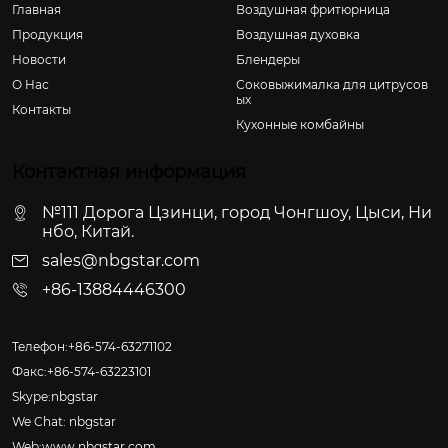
Главная
Воздушная фритюрница
Продукция
Воздушная духовка
Новости
Блендеры
О Hас
Соковыжималка для цитрусов
ых
Контакты
Кухонные комбайны
Контактная информация
№111 Дорога Цзинци, город Чонгшоу, Цыси, Ни
нбо, Китай.
sales@nbgstar.com
+86-13884446300
Телефон:+86-574-63271102
Факс:+86-574-63223101
Skype:nbgstar
We Chat: nbgstar
Web:www.nbgstar.com