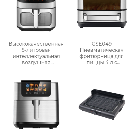
Высококачественная
GSE049
8-литровая
Пневматическая
интеллектуальная
фритюрница для
воздушная
пиццы 4 л с
фритюрница для
сенсорным
домашнего
управлением
использования
GSE042