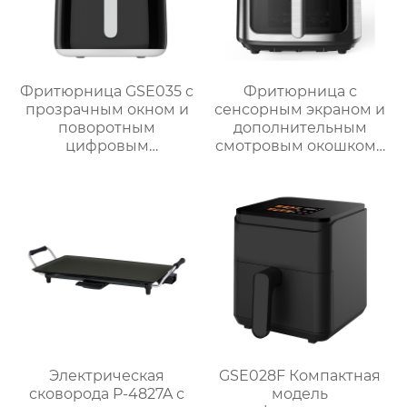
Фритюрница GSE035 с
Фритюрница с
прозрачным окном и
сенсорным экраном и
поворотным
дополнительным
цифровым
смотровым окошком |
управлением
GSE047T/F/S и
GSE047D/F/S
Электрическая
GSE028F Компактная
сковорода P-4827A с
модель