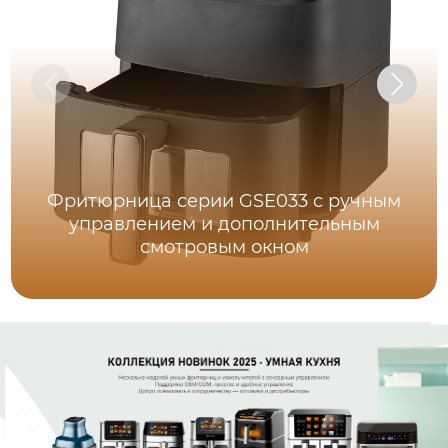
Фритюрница серии GSE033 с ручным
управлением и дополнительным
смотровым окном