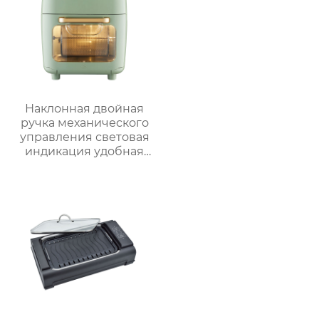
открытом воздухе
Наклонная двойная
ручка механического
управления световая
индикация удобная
ручка видимая
большая емкость
многофункциональная
большая ручка
воздушная печь