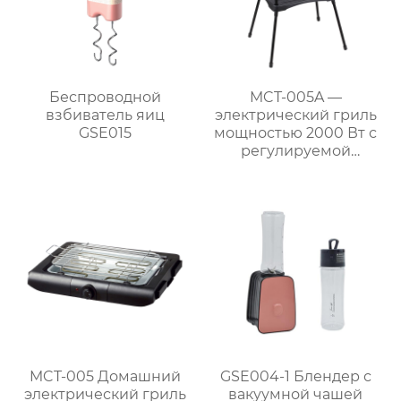
Беспроводной
MCT-005A —
взбиватель яиц
электрический гриль
GSE015
мощностью 2000 Вт с
регулируемой
решёткой и боковыми
полками для барбекю
на природе
MCT-005 Домашний
GSE004-1 Блендер с
электрический гриль
вакуумной чашей