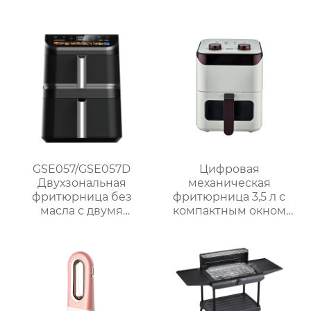
интеллектуальным и
ручным управлением
– серия GSE038
GSE057/GSE057D
Цифровая
Двухзональная
механическая
фритюрница без
фритюрница 3,5 л с
масла с двумя
компактным окном
корзинами и
GSE031 / GSE031-1
сенсорным
управлением