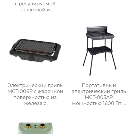
с регулируемой
решёткой и
мощностью 2000 Вт /
2300 Вт
Электрический гриль
Портативный
MCT-006P с жарочной
электрический гриль
поверхностью из
MCT-005AP
железа с
мощностью 1600 Вт с
антипригарным
литой алюминиевой
покрытием
плитой и
регулируемым
термостатом для
использования на