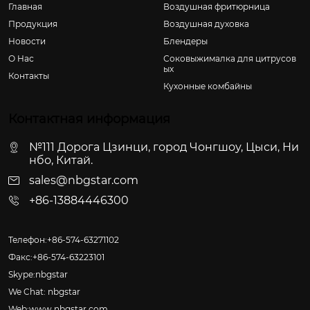
Главная
Воздушная фритюрница
Продукция
Воздушная духовка
Новости
Блендеры
О Hас
Соковыжималка для цитрусов
ых
Контакты
Кухонные комбайны
Контактная информация
№111 Дорога Цзинци, город Чонгшоу, Цыси, Ни
нбо, Китай.
sales@nbgstar.com
+86-13884446300
Телефон:+86-574-63271102
Факс:+86-574-63223101
Skype:nbgstar
We Chat: nbgstar
Web:www.nbgstar.com