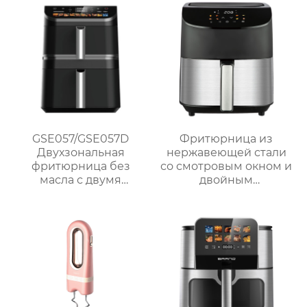
многофункциональная
большая ручка
воздушная печь
GSE057/GSE057D
Фритюрница из
Двухзональная
нержавеющей стали
фритюрница без
со смотровым окном и
масла с двумя
двойным
корзинами и
управлением | 6 л
сенсорным
Серия GSE033
управлением