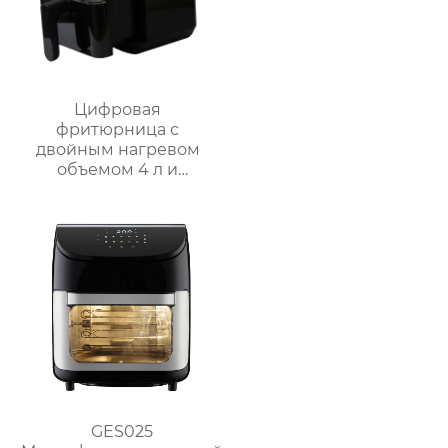
Цифровая
фритюрница с
двойным нагревом
объемом 4 л и
внутренней полостью
из нержавеющей
стали | GSE030
GES025