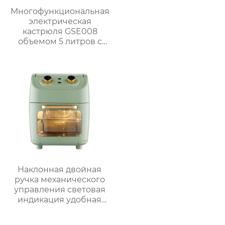
Многофункциональная
электрическая
кастрюля GSE008
объемом 5 литров с
антипригарным
покрытием для
приготовления на
пару, варки, тушения и
жарки.
Наклонная двойная
ручка механического
управления световая
индикация удобная
ручка видимая
большая емкость