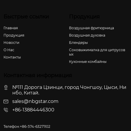
Быстрые ссылки
Продукция
Главная
Воздушная фритюрница
Продукция
Воздушная духовка
Новости
Блендеры
О Hас
Соковыжималка для цитрусов
ых
Контакты
Кухонные комбайны
Контактная информация
№111 Дорога Цзинци, город Чонгшоу, Цыси, Ни
нбо, Китай.
sales@nbgstar.com
+86-13884446300
Телефон:+86-574-63271102