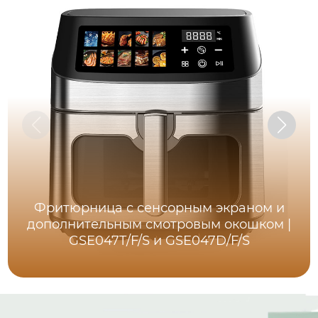
Фритюрница с сенсорным экраном и
дополнительным смотровым окошком |
GSE047T/F/S и GSE047D/F/S