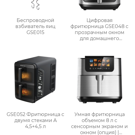
Беспроводной
Цифровая
взбиватель яиц
фритюрница GSE048 с
GSE015
прозрачным окном
для домашнего
использования
GSE052 Фритюрница с
Умная фритюрница
двумя стеками A
объемом 8 л с
4,5+4,5 л
сенсорным экраном и
окном (опция) |