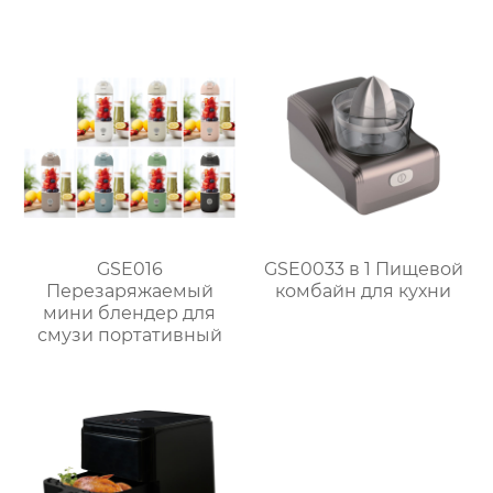
GSE046T(F/S) /
GSE046D(F/S)
GSE016
GSE0033 в 1 Пищевой
Перезаряжаемый
комбайн для кухни
мини блендер для
смузи портативный