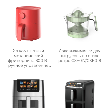
для домашнего
использования
2 л компактный
Соковыжималки для
механический
цитрусовых в стиле
фритюрница 800 Вт
ретро GSE017/GSE018
ручное управление
мини фритюрница
GSE029