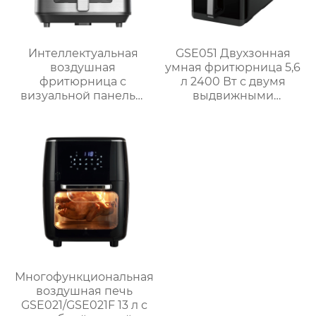
Интеллектуальная
GSE051 Двухзонная
воздушная
умная фритюрница 5,6
фритюрница с
л 2400 Вт с двумя
визуальной панелью
выдвижными
серии GSE034
ящиками
объемом 6 л
Многофункциональная
воздушная печь
GSE021/GSE021F 13 л с