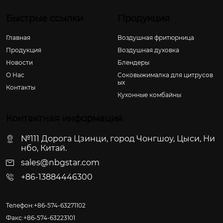
Быстрые ссылки
Продукция
Главная
Воздушная фритюрница
Продукция
Воздушная духовка
Новости
Блендеры
О Hас
Соковыжималка для цитрусов
ых
Контакты
Кухонные комбайны
Контактная информация
№111 Дорога Цзинци, город Чонгшоу, Цыси, Ни
нбо, Китай.
sales@nbgstar.com
+86-13884446300
Телефон:+86-574-63271102
Факс:+86-574-63223101