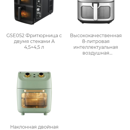
GSE052 Фритюрница с
Высококачественная
двумя стеками A
8-литровая
4,5+4,5 л
интеллектуальная
воздушная
фритюрница для
домашнего
использования
GSE042
Наклонная двойная