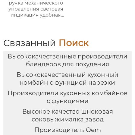
ручка механического
управления световая
индикация удобная
ручка видимая
большая емкость
многофункциональная
большая ручка
Связанный
Поиск
воздушная печь
Высококачественные производители
блендеров для похудения
Высококачественный кухонный
комбайн с функцией нарезки
Производители кухонных комбайнов
с функциями
Высокое качество шнековая
соковыжималка завод
Производитель Oem