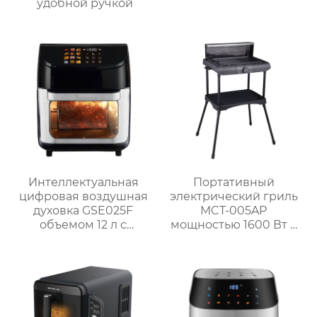
удобной ручкой
Интеллектуальная
Портативный
цифровая воздушная
электрический гриль
духовка GSE025F
MCT-005AP
объемом 12 л с
мощностью 1600 Вт с
системой
литой алюминиевой
приготовления на
плитой и
гриле
регулируемым
термостатом для
использования на
открытом воздухе