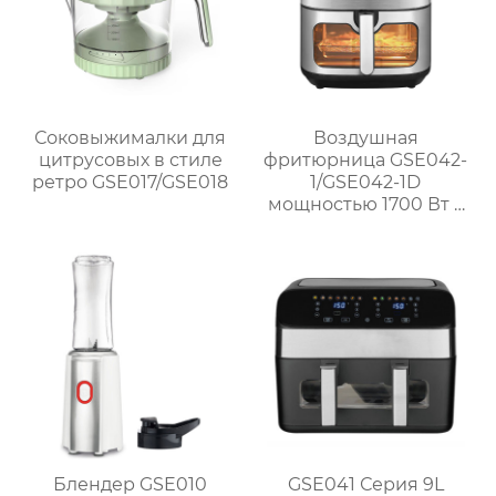
Соковыжималки для
Воздушная
цитрусовых в стиле
фритюрница GSE042-
ретро GSE017/GSE018
1/GSE042-1D
мощностью 1700 Вт с
окном и
механической ручкой
из нержавеющей
стали для домашнего
использования
Блендер GSE010
GSE041 Серия 9L