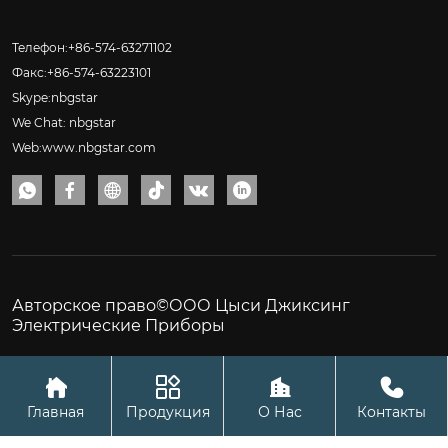
Телефон:+86-574-63271102
Факс:+86-574-63223101
Skype:nbgstar
We Chat: nbgstar
Web:www.nbgstar.com






Авторское право©ООО Цыси Джиксинг
Электрические Приборы




Главная
Продукция
О Нас
Контакты