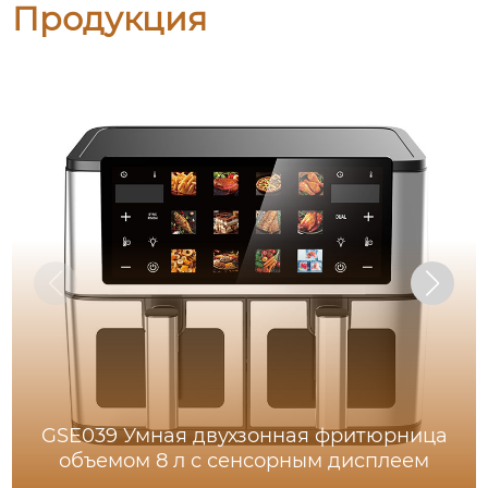
Продукция
GSE039 Умная двухзонная фритюрница
объемом 8 л с сенсорным дисплеем