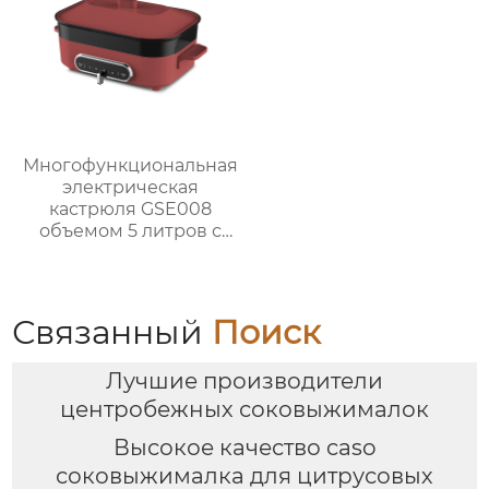
Многофункциональная
электрическая
кастрюля GSE008
объемом 5 литров с
антипригарным
покрытием для
приготовления на
пару, варки, тушения и
Связанный
Поиск
жарки.
Лучшие производители
центробежных соковыжималок
Высокое качество caso
соковыжималка для цитрусовых