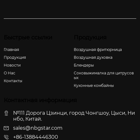
Быстрые ссылки
Продукция
Главная
Воздушная фритюрница
Продукция
Воздушная духовка
Новости
Блендеры
О Hас
Соковыжималка для цитрусов
ых
Контакты
Кухонные комбайны
Контактная информация
№111 Дорога Цзинци, город Чонгшоу, Цыси, Ни
нбо, Китай.
sales@nbgstar.com
+86-13884446300