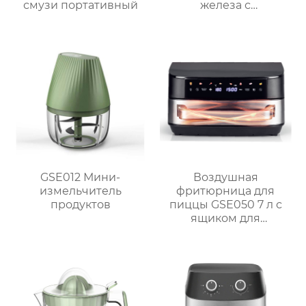
смузи портативный
железа с
антипригарным
покрытием
GSE012 Мини-
Воздушная
измельчитель
фритюрница для
продуктов
пиццы GSE050 7 л с
ящиком для
перегородок и
двухзонной системой
измельчения