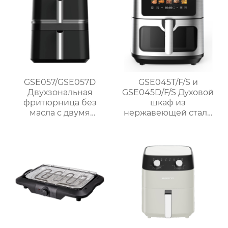
GSE057/GSE057D
GSE045T/F/S и
Двухзональная
GSE045D/F/S Духовой
фритюрница без
шкаф из
масла с двумя
нержавеющей стали
корзинами и
1700 Вт без масла
сенсорным
управлением