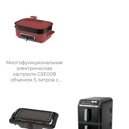
Многофункциональная
электрическая
кастрюля GSE008
объемом 5 литров с
антипригарным
покрытием для
приготовления на
пару, варки, тушения и
жарки.