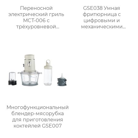
Переносной
GSE038 Умная
электрический гриль
фритюрница с
MCT-006 с
цифровыми и
трёхуровневой
механическими
регулируемой
опциями
решёткой и
безопасным
термостатическим
управлением
Многофункциональный
блендер-мясорубка
для приготовления
коктейлей GSE007