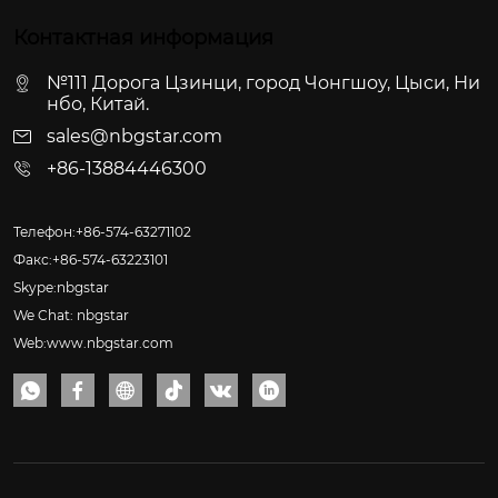
Контактная информация
№111 Дорога Цзинци, город Чонгшоу, Цыси, Ни
нбо, Китай.
sales@nbgstar.com
+86-13884446300
Телефон:+86-574-63271102
Факс:+86-574-63223101
Skype:nbgstar
We Chat: nbgstar
Web:www.nbgstar.com





