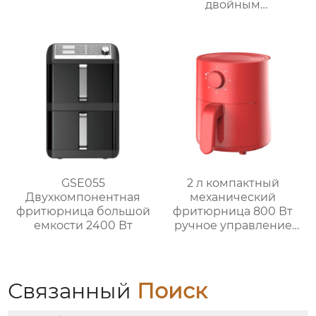
двойным
управлением | 6 л
Серия GSE033
GSE055
2 л компактный
Двухкомпонентная
механический
фритюрница большой
фритюрница 800 Вт
емкости 2400 Вт
ручное управление
мини фритюрница
GSE029
Связанный
Поиск