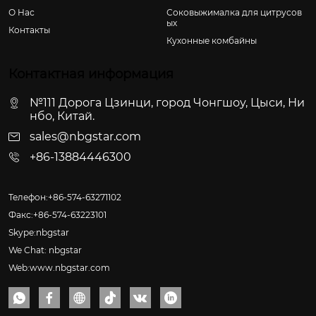
О Hас
Соковыжималка для цитрусов
ых
Контакты
Кухонные комбайны
Контактная информация
№111 Дорога Цзинци, город Чонгшоу, Цыси, Ни
нбо, Китай.
sales@nbgstar.com
+86-13884446300
Телефон:+86-574-63271102
Факс:+86-574-63223101
Skype:nbgstar
We Chat: nbgstar
Web:www.nbgstar.com





