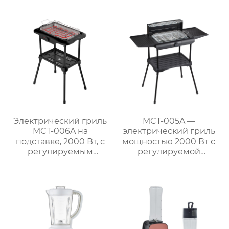
дисплеем спереди
большой вместимости
Электрический гриль
MCT-005A —
MCT-006A на
электрический гриль
подставке, 2000 Вт, с
мощностью 2000 Вт с
регулируемым
регулируемой
термостатом
решёткой и боковыми
полками для барбекю
на природе