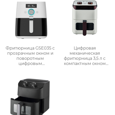
большая ручка
воздушная печь
Фритюрница GSE035 с
Цифровая
прозрачным окном и
механическая
поворотным
фритюрница 3,5 л с
цифровым
компактным окном
управлением
GSE031 / GSE031-1