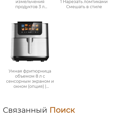
измельчения
1 Нарезать ломтиками
продуктов 3 л
Смешать в стиле
Мощный кухонный
помощник
Умная фритюрница
объемом 8 л с
сенсорным экраном и
окном (опция) |
GSE046T(F/S) /
GSE046D(F/S)
Связанный
Поиск