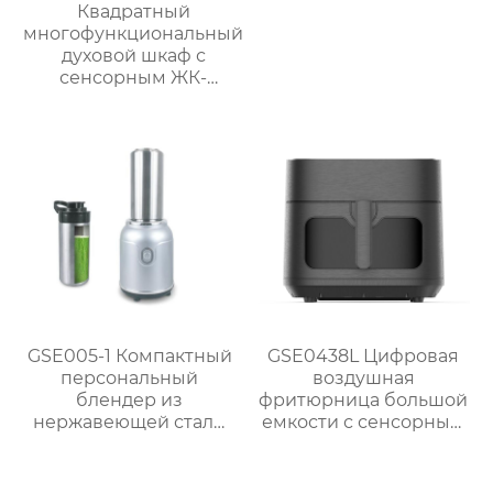
Квадратный
многофункциональный
духовой шкаф с
сенсорным ЖК-
дисплеем спереди
большой вместимости
GSE005-1 Компактный
GSE0438L Цифровая
персональный
воздушная
блендер из
фритюрница большой
нержавеющей стали
емкости с сенсорным
мощностью 300 Вт для
экраном
приготовления смузи