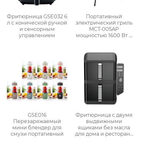
Фритюрница GSE032 6
Портативный
л с конической ручкой
электрический гриль
и сенсорным
MCT-005AP
управлением
мощностью 1600 Вт с
литой алюминиевой
плитой и
регулируемым
термостатом для
использования на
открытом воздухе
GSE016
Фритюрница с двумя
Перезаряжаемый
выдвижными
мини блендер для
ящиками без масла
смузи портативный
для дома и ресторана
GSE056