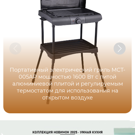
Портативный электрический гриль MCT-
005AP мощностью 1600 Вт с литой
алюминиевой плитой и регулируемым
термостатом для использования на
открытом воздухе