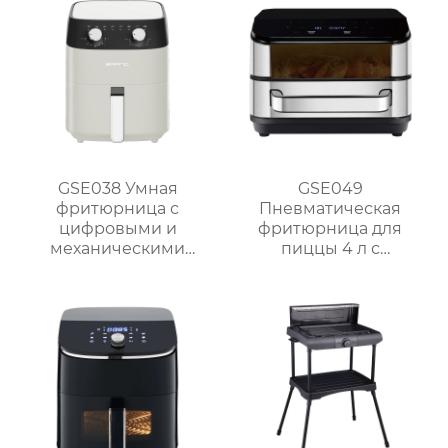
GSE038 Умная
GSE049
фритюрница с
Пневматическая
цифровыми и
фритюрница для
механическими
пиццы 4 л с
опциями
сенсорным
управлением