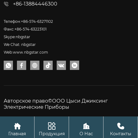
+86-13884446300
Телефон:+86-574-63271102
Факс:+86-574-63223101
Skype:nbgstar
We Chat: nbgstar
Web:www.nbgstar.com






Авторское право©ООО Цыси Джиксинг
Электрические Приборы




Главная
Продукция
О Нас
Контакты