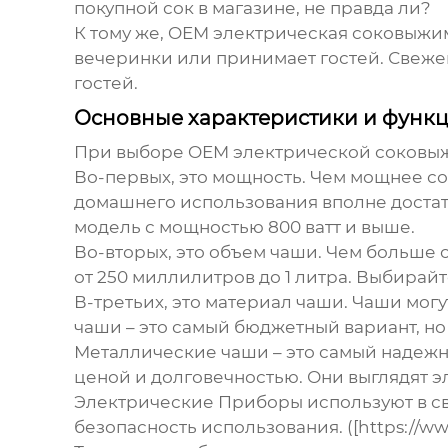
покупной сок в магазине, не правда ли?
К тому же,
OEM электрическая соковыжим
вечеринки или принимает гостей. Свежев
гостей.
Основные характеристики и функ
При выборе
OEM электрической соковы
Во-первых, это мощность. Чем мощнее со
домашнего использования вполне достат
модель с мощностью 800 ватт и выше.
Во-вторых, это объем чаши. Чем больше 
от 250 миллилитров до 1 литра. Выбирай
В-третьих, это материал чаши. Чаши могу
чаши – это самый бюджетный вариант, но
Металлические чаши – это самый надежны
ценой и долговечностью. Они выглядят 
Электрические Приборы используют в св
безопасность использования. ([https://www