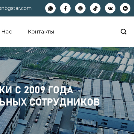
@nbgstar.com






 Hас
Контакты
