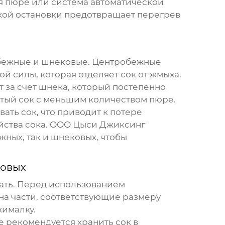
ля пюре или система автоматической
ской остановки предотвращает перегрев
обежные и шнековые. Центробежные
 силы, которая отделяет сок от жмыха.
за счет шнека, который постепенно
тый сок с меньшим количеством пюре.
ать сок, что приводит к потере
йства сока. ООО Цыси Джиксинг
ых, так и шнековых, чтобы
совых
ать. Перед использованием
на части, соответствующие размеру
жималку.
 рекомендуется хранить сок в