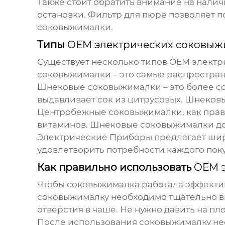
Также стоит обратить внимание на налич
остановки. Фильтр для пюре позволяет п
соковыжималки.
Типы
OEM электрических соковыж
Существует несколько типов
OEM электр
соковыжималки – это самые распростране
Шнековые соковыжималки – это более со
выдавливает сок из цитрусовых. Шнеков
Центробежные соковыжималки, как правил
витаминов. Шнековые соковыжималки дор
Электрические Приборы предлагает шир
удовлетворить потребности каждого поку
Как правильно использовать
OEM э
Чтобы соковыжималка работала эффектив
соковыжималку необходимо тщательно вы
отверстия в чаше. Не нужно давить на п
После использования соковыжималку нео