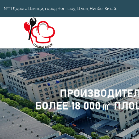
№111 Дорога Цзинци, город Чонгшоу, Цыси, Нинбо, Китай.