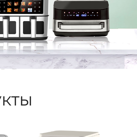
ые
кты