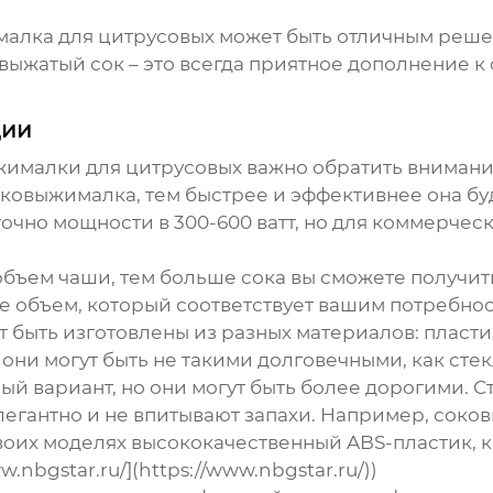
алка для цитрусовых
может быть отличным решени
ыжатый сок – это всегда приятное дополнение к с
ции
жималки для цитрусовых
важно обратить внимани
ковыжималка, тем быстрее и эффективнее она буд
очно мощности в 300-600 ватт, но для коммерчес
объем чаши, тем больше сока вы сможете получит
те объем, который соответствует вашим потребнос
т быть изготовлены из разных материалов: пласти
 они могут быть не такими долговечными, как ст
й вариант, но они могут быть более дорогими. 
элегантно и не впитывают запахи. Например, со
оих моделях высококачественный ABS-пластик, к
.nbgstar.ru/](https://www.nbgstar.ru/))