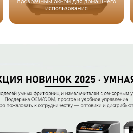
прозрачным окном для домашнего
использования