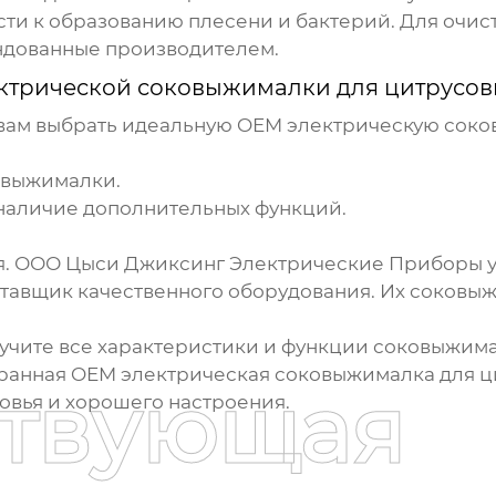
ести к образованию плесени и бактерий. Для оч
ндованные производителем.
ктрической соковыжималки для цитрусов
 вам выбрать идеальную
OEM электрическую соко
овыжималки.
наличие дополнительных функций.
. ООО Цыси Джиксинг Электрические Приборы уж
тавщик качественного оборудования. Их соковы
зучите все характеристики и функции соковыжим
бранная
OEM электрическая соковыжималка для ц
ствующая
ровья и хорошего настроения.