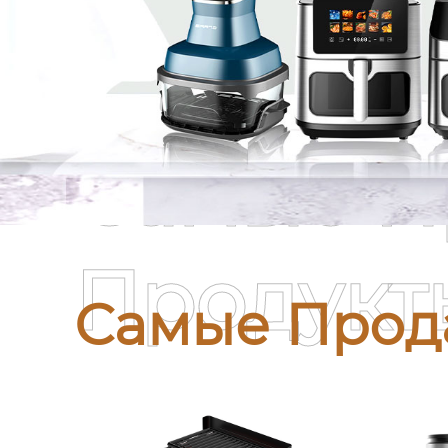
Самые П
Продукт
Самые Прод