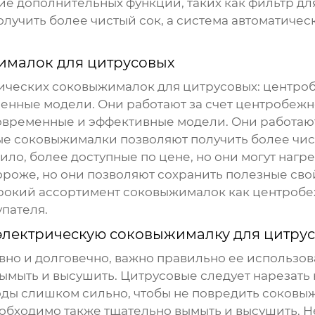
ие дополнительных функций, таких как фильтр д
олучить более чистый сок, а система автоматиче
ималок для цитрусовых
ических соковыжималок для цитрусовых
: центр
нные модели. Они работают за счет центробежной
временные и эффективные модели. Они работают 
ые соковыжималки позволяют получить более чис
о, более доступные по цене, но они могут нагрев
оже, но они позволяют сохранить полезные сво
окий ассортимент соковыжималок как центробежн
пателя.
лектрическую соковыжималку для цитру
но и долговечно, важно правильно ее использов
мыть и высушить. Цитрусовые следует нарезать 
лоды слишком сильно, чтобы не повредить соковы
бходимо также тщательно вымыть и высушить. Не