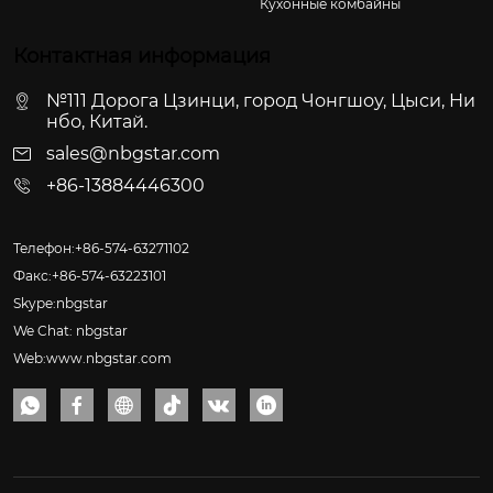
Кухонные комбайны
Контактная информация
№111 Дорога Цзинци, город Чонгшоу, Цыси, Ни
нбо, Китай.
sales@nbgstar.com
+86-13884446300
Телефон:+86-574-63271102
Факс:+86-574-63223101
Skype:nbgstar
We Chat: nbgstar
Web:www.nbgstar.com





