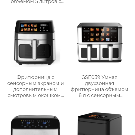
объемом 5 литров с
антипригарным
покрытием для
приготовления на
пару, варки, тушения и
жарки.
Фритюрница с
GSE039 Умная
сенсорным экраном и
двухзонная
дополнительным
фритюрница объемом
смотровым окошком |
8 л с сенсорным
GSE047T/F/S и
дисплеем
GSE047D/F/S