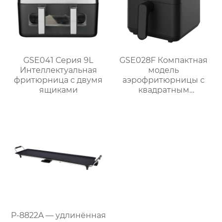
GSE041 Серия 9L
GSE028F Компактная
Интеллектуальная
модель
фритюрница с двумя
аэрофритюрницы с
ящиками
квадратным
сенсорным экраном
объемом 4 Л
мощностью 1300 Вт
P-8822A — удлинённая