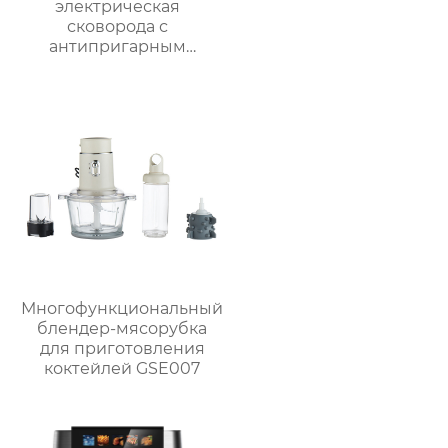
электрическая
сковорода с
антипригарным
покрытием 87 см,
мощностью 1800 Вт и
съёмным поддоном
для жира
Многофункциональный
блендер-мясорубка
для приготовления
коктейлей GSE007