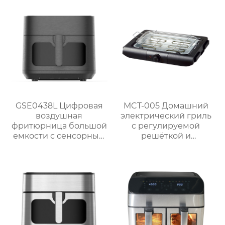
GSE0438L Цифровая
MCT-005 Домашний
воздушная
электрический гриль
фритюрница большой
с регулируемой
емкости с сенсорным
решёткой и
экраном
мощностью 2000 Вт /
2300 Вт