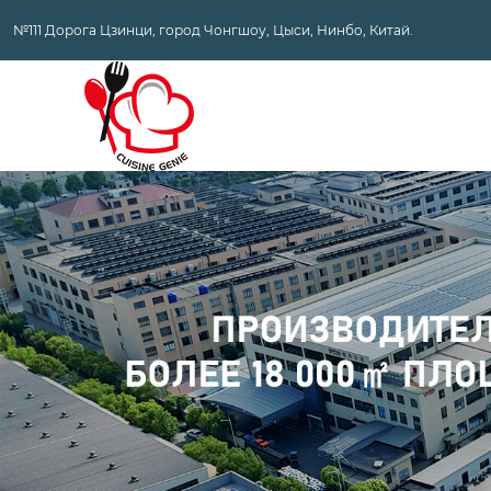
№111 Дорога Цзинци, город Чонгшоу, Цыси, Нинбо, Китай.