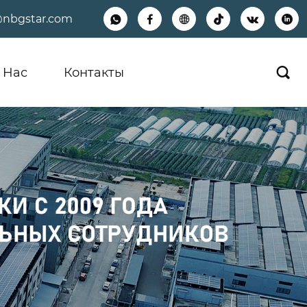
@nbgstar.com






 Hас
Контакты
