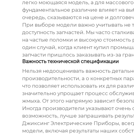
легко моющаяся модель, а для массового
фундаментальное различие влияет на выб
очередь, сказываются на цене и долгове
При выборе модели важно учитывать не т
доступность запчастей. Мы часто сталки
на частые поломки и высокую стоимость 
один случай, когда клиент купил
промышл
запчасти пришлось заказывать из-за гра
Важность технической спецификации
Нельзя недооценивать важность детально
производительности, а о конкретных пар
что позволяет использовать их для разл
значительно упрощает процесс обслужива
жмыха. От этого напрямую зависит безоп
Иногда производители указывают очень о
возможность, лучше запрашивать результ
Джиксинг Электрические Приборы, всег
модели, включая результаты наших собст