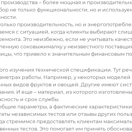
 производства – более мощная и производительна
ор не только функциональности, но и используем
чности.
олько производительность, но и энергопотребле
ваемся с ситуацией, когда клиенты выбирают сли
ремонта. Это неизбежно, если не учитывать качес
енную соковыжималку
у неизвестного поставщик
ницы, что привело к значительным финансовым п
го изучения технической спецификации. Тут реч
аметрах работы. Например, у некоторых моделей
ичных видов фруктов и овощей. Другие имеют сист
ния. И еще – материал, из которого изготовлены 
асность и срок службы.
бщие параметры, а фактические характеристики 
аты независимых тестов или отзывы других польз
да стремимся предоставлять клиентам максимал
венных тестов. Это помогает им принять обосно