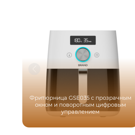
Фритюрница GSE035 с прозрачным
окном и поворотным цифровым
управлением