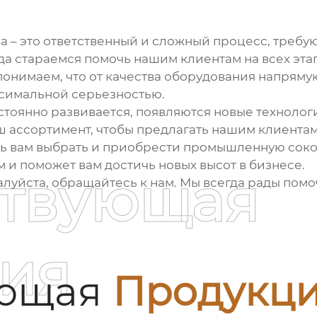
ва
– это ответственный и сложный процесс, требу
 стараемся помочь нашим клиентам на всех этап
понимаем, что от качества оборудования напряму
ксимальной серьезностью.
оянно развивается, появляются новые технологи
ш ассортимент, чтобы предлагать нашим клиента
ь вам выбрать и приобрести
промышленную соко
 и поможет вам достичь новых высот в бизнесе.
ствующая
алуйста, обращайтесь к нам. Мы всегда рады помо
ия
ующая
Продукц