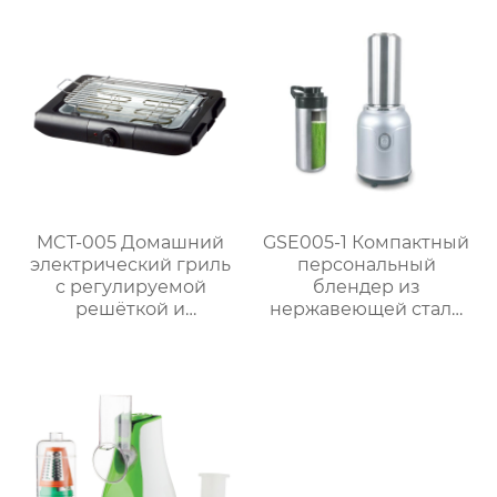
управлением
полками для барбекю
на природе
MCT-005 Домашний
GSE005-1 Компактный
электрический гриль
персональный
с регулируемой
блендер из
решёткой и
нержавеющей стали
мощностью 2000 Вт /
мощностью 300 Вт для
2300 Вт
приготовления смузи