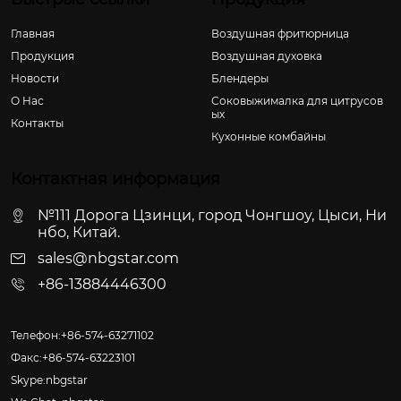
Главная
Воздушная фритюрница
Продукция
Воздушная духовка
Новости
Блендеры
О Hас
Соковыжималка для цитрусов
ых
Контакты
Кухонные комбайны
Контактная информация
№111 Дорога Цзинци, город Чонгшоу, Цыси, Ни
нбо, Китай.
sales@nbgstar.com
+86-13884446300
Телефон:+86-574-63271102
Факс:+86-574-63223101
Skype:nbgstar