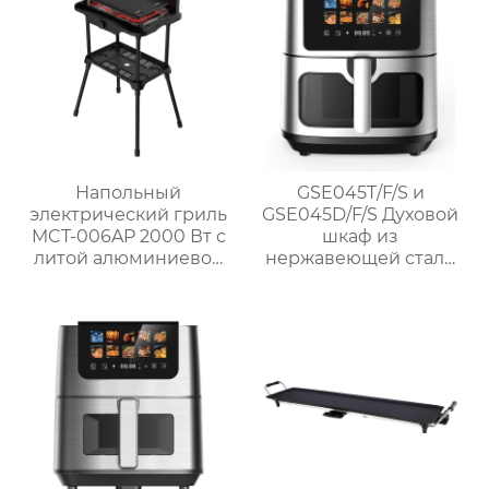
Напольный
GSE045T/F/S и
электрический гриль
GSE045D/F/S Духовой
MCT-006AP 2000 Вт с
шкаф из
литой алюминиевой
нержавеющей стали
жарочной панелью
1700 Вт без масла
для домашнего
использования