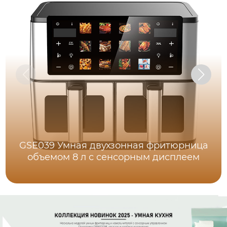
GSE039 Умная двухзонная фритюрница
объемом 8 л с сенсорным дисплеем