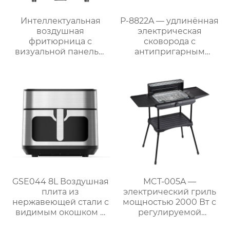
Интеллектуальная
P-8822A — удлинённая
воздушная
электрическая
фритюрница с
сковорода с
визуальной панелью
антипригарным
серии GSE034
покрытием 87 см,
объемом 6 л
мощностью 1800 Вт и
съёмным поддоном
для жира
GSE044 8L Воздушная
MCT-005A —
плита из
электрический гриль
нержавеющей стали с
мощностью 2000 Вт с
видимым окошком и
регулируемой
сенсорным
решёткой и боковыми