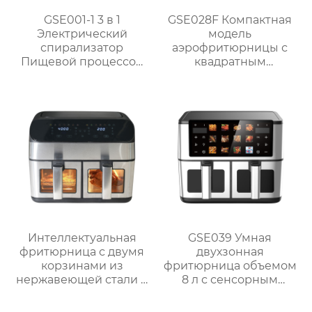
GSE001-1 3 в 1
GSE028F Компактная
Электрический
модель
спирализатор
аэрофритюрницы с
Пищевой процессор
квадратным
Подготовка
сенсорным экраном
объемом 4 Л
мощностью 1300 Вт
Интеллектуальная
GSE039 Умная
фритюрница с двумя
двухзонная
корзинами из
фритюрница объемом
нержавеющей стали и
8 л с сенсорным
окошком – серия
дисплеем
GSE040