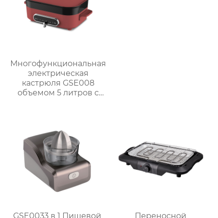
Многофункциональная
электрическая
кастрюля GSE008
объемом 5 литров с
антипригарным
покрытием для
приготовления на
пару, варки, тушения и
жарки.
GSE0033 в 1 Пищевой
Переносной