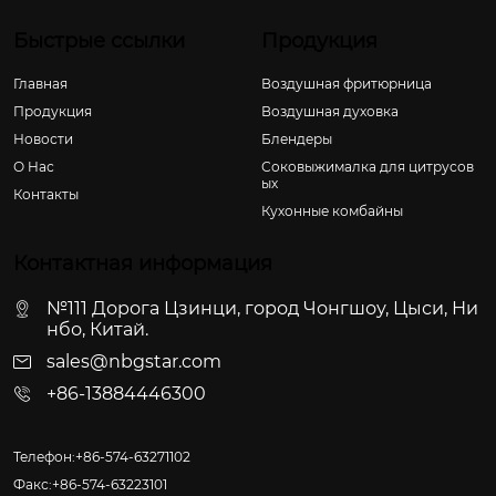
Быстрые ссылки
Продукция
Главная
Воздушная фритюрница
Продукция
Воздушная духовка
Новости
Блендеры
О Hас
Соковыжималка для цитрусов
ых
Контакты
Кухонные комбайны
Контактная информация
№111 Дорога Цзинци, город Чонгшоу, Цыси, Ни
нбо, Китай.
sales@nbgstar.com
+86-13884446300
Телефон:+86-574-63271102
Факс:+86-574-63223101