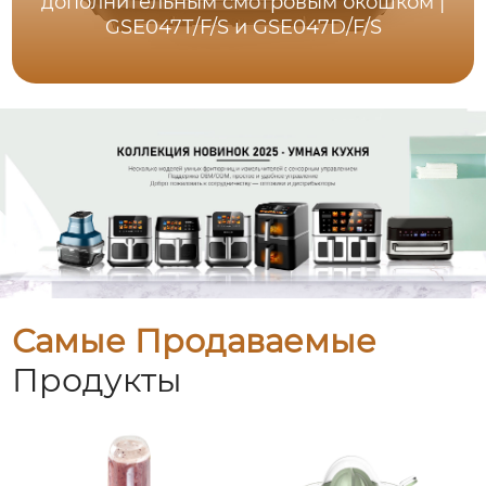
дополнительным смотровым окошком |
GSE047T/F/S и GSE047D/F/S
Самые Продаваемые
Продукты