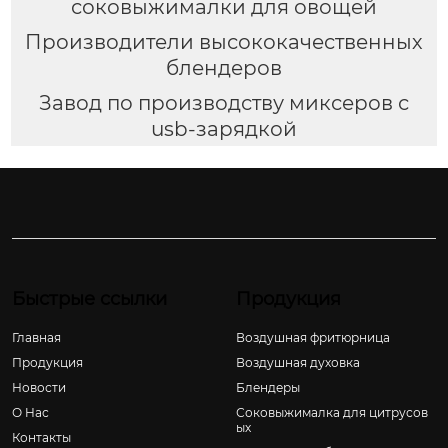
соковыжималки для овощей
Производители высококачественных
блендеров
Завод по производству миксеров с
usb-зарядкой
Быстрые ссылки
Продукция
Главная
Воздушная фритюрница
Продукция
Воздушная духовка
Новости
Блендеры
О Hас
Соковыжималка для цитрусов
ых
Контакты