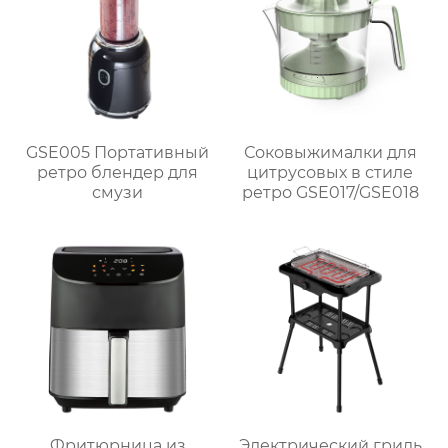
GSE005 Портативный
Соковыжималки для
ретро блендер для
цитрусовых в стиле
смузи
ретро GSE017/GSE018
Фритюрница из
Электрический гриль