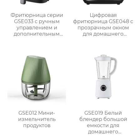
Фритюрница серии
Цифровая
GSE033 с ручным
фритюрница GSE048 с
управлением и
прозрачным окном
дополнительным
для домашнего
смотровым окном
использования
GSE012 Мини-
GSE019 Белый
измельчитель
блендер большой
продуктов
емкости для
домашнего
использования