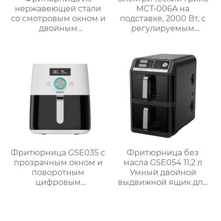
нержавеющей стали
MCT-006A на
со смотровым окном и
подставке, 2000 Вт, с
двойным
регулируемым
управлением | 6 л
термостатом
Серия GSE033
Фритюрница GSE035 с
Фритюрница без
прозрачным окном и
масла GSE054 11,2 л
поворотным
Умный двойной
цифровым
выдвижной ящик для
управлением
семейных блюд