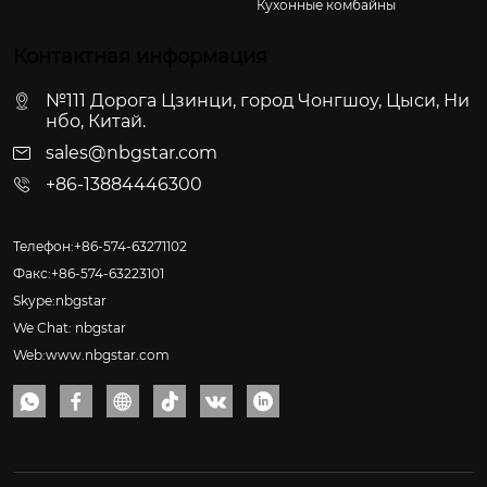
Кухонные комбайны
Контактная информация
№111 Дорога Цзинци, город Чонгшоу, Цыси, Ни
нбо, Китай.
sales@nbgstar.com
+86-13884446300
Телефон:+86-574-63271102
Факс:+86-574-63223101
Skype:nbgstar
We Chat: nbgstar
Web:www.nbgstar.com





