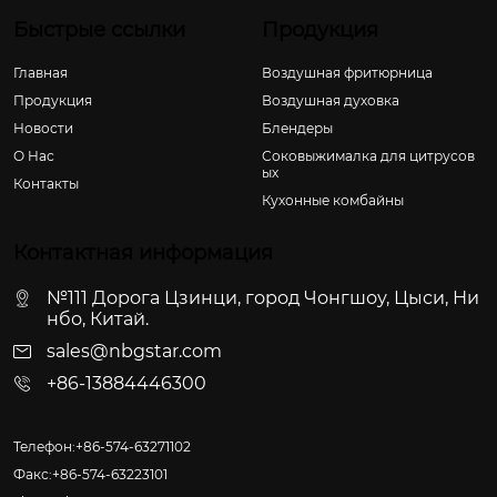
Быстрые ссылки
Продукция
Главная
Воздушная фритюрница
Продукция
Воздушная духовка
Новости
Блендеры
О Hас
Соковыжималка для цитрусов
ых
Контакты
Кухонные комбайны
Контактная информация
№111 Дорога Цзинци, город Чонгшоу, Цыси, Ни
нбо, Китай.
sales@nbgstar.com
+86-13884446300
Телефон:+86-574-63271102
Факс:+86-574-63223101