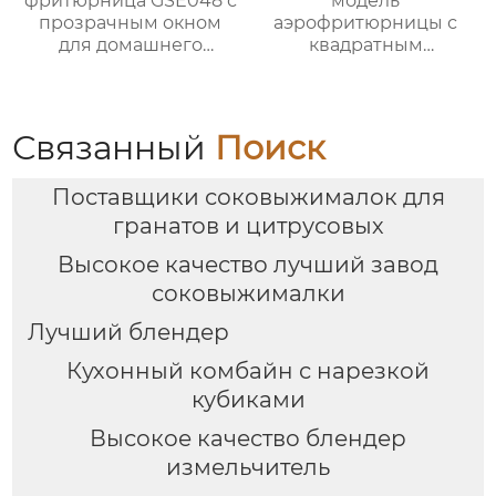
фритюрница GSE048 с
модель
прозрачным окном
аэрофритюрницы с
для домашнего
квадратным
использования
сенсорным экраном
объемом 4 Л
мощностью 1300 Вт
Связанный
Поиск
Поставщики соковыжималок для
гранатов и цитрусовых
Высокое качество лучший завод
соковыжималки
Лучший блендер
Кухонный комбайн с нарезкой
кубиками
Высокое качество блендер
измельчитель