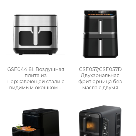
GSE044 8L Воздушная
GSE057/GSE057D
плита из
Двухзональная
нержавеющей стали с
фритюрница без
видимым окошком и
масла с двумя
сенсорным
корзинами и
управлением
сенсорным
управлением