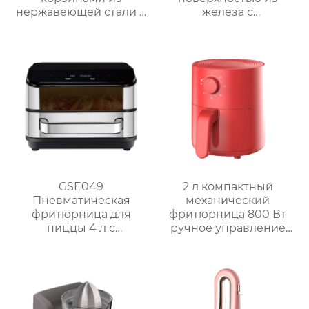
нержавеющей стали и
железа с
окошком – серия
антипригарным
GSE040
покрытием
GSE049
2 л компактный
Пневматическая
механический
фритюрница для
фритюрница 800 Вт
пиццы 4 л с
ручное управление
сенсорным
мини фритюрница
управлением
GSE029