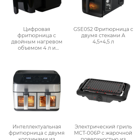
Цифровая
GSE052 Фритюрница с
фритюрница с
двумя стеками A
двойным нагревом
4,5+4,5 л
объемом 4 л и
внутренней полостью
из нержавеющей
стали | GSE030
Интеллектуальная
Электрический гриль
фритюрница с двумя
MCT-006P с жарочной
корзинами из
поверхностью из