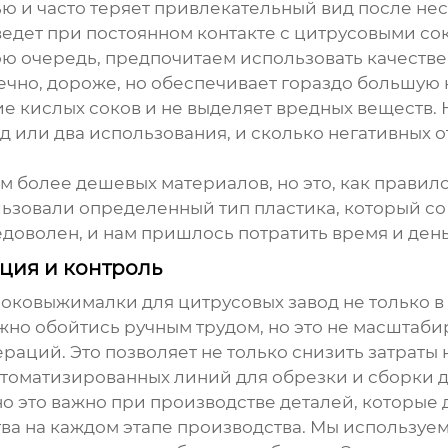
ю и часто теряет привлекательный вид после не
я ведет при постоянном контакте с цитрусовыми со
свою очередь, предпочитаем использовать качеств
чно, дороже, но обеспечивает гораздо большую н
 кислых соков и не выделяет вредных веществ. 
 или два использования, и сколько негативных от
 более дешевых материалов, но это, как правило
льзовали определенный тип пластика, который с
едоволен, и нам пришлось потратить время и день
ция и контроль
соковыжималки для цитрусовых завод
не только в
жно обойтись ручным трудом, но это не масштаб
аций. Это позволяет не только снизить затраты н
томатизированных линий для обрезки и сборки д
о это важно при производстве деталей, которые д
тва на каждом этапе производства. Мы используе