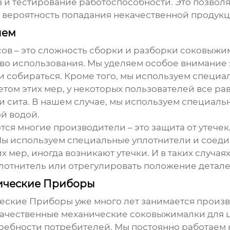
и тестирование работоспособности. Это позволяе
т вероятность попадания некачественной продук
лем
в – это сложность сборки и разборки соковыжим
тво использования. Мы уделяем особое внимание
и собираться. Кроме того, мы используем специ
четом этих мер, у некоторых пользователей все р
 и сита. В нашем случае, мы используем специал
ой водой.
тся многие производители – это защита от утече
 Мы используем специальные уплотнители и соед
их мер, иногда возникают утечки. И в таких случа
лотнитель или отрегулировать положение детале
ические Приборы
ческие Приборы
уже много лет занимается произв
качественные
механические соковыжималки для ц
ребности потребителей. Мы постоянно работаем 