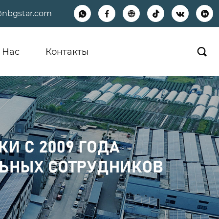
@nbgstar.com






 Hас
Контакты
