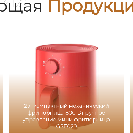
ующая
Продукц
2 л компактный механический
фритюрница 800 Вт ручное
управление мини фритюрница
GSE029