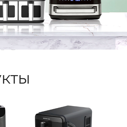
ые
кты