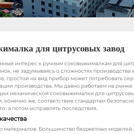
ималка для цитрусовых завод
нный интерес к ручным соковыжималкам для ци
ок, не задумываясь о сложностях производства и 
е, простой на вид прибор может потребовать се
зации производства. Мы давно работаем на рынке 
ации
механической соковыжималки для цитрусовы
, конечно же, соответствие стандартам безопасно
о', а потом исправлять последствия.
качества
бор материалов. Большинство бюджетных моделей д