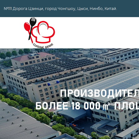
№111 Дорога Цзинци, город Чонгшоу, Цыси, Нинбо, Китай.