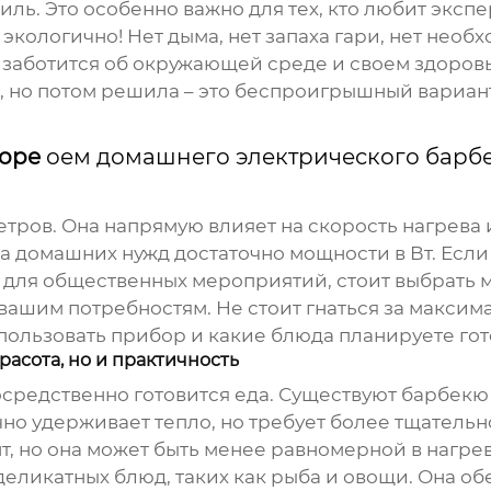
ль. Это особенно важно для тех, кто любит эксп
 экологично! Нет дыма, нет запаха гари, нет нео
о заботится об окружающей среде и своем здоровь
 но потом решила – это беспроигрышный вариант.
боре
оем домашнего электрического барб
тров. Она напрямую влияет на скорость нагрева
а домашних нужд достаточно мощности в Вт. Если
 для общественных мероприятий, стоит выбрать м
вашим потребностям. Не стоит гнаться за максим
спользовать прибор и какие блюда планируете гот
расота, но и практичность
епосредственно готовится еда. Существуют барбек
но удерживает тепло, но требует более тщательн
, но она может быть менее равномерной в нагрев
еликатных блюд, таких как рыба и овощи. Она об