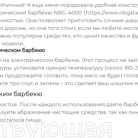
 отличный! А еще меня порадовала удобная констру
трический барбекю NBG-4000' (https://www.nbgst
ностью. Она позволяет приготовить сочные шаш
о дороже, но она того стоит, если вы любите экс
ень популярна среди тех, кто ценит качество и фу
й модели.
ическом барбекю
 на электрическом барбекю. Этот процесс не зай
ры, установите нужную температуру (около 180-2
и продолжайте готовить, пока мясо не будет готов
дьте про соус и зелень – это сделает ваш шашлык 
ким барбекю
остой. После каждого использования дайте барбе
зуйте абразивные чистящие средства, так как они
ствующая
остатков пищи.