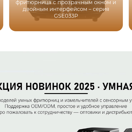
фритюрница с прозрачным окном и
двойным интерфейсом – серия
GSE033P