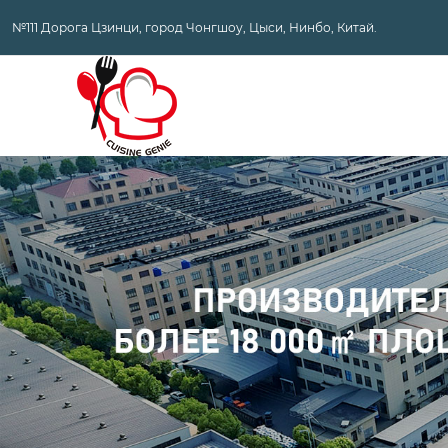
№111 Дорога Цзинци, город Чонгшоу, Цыси, Нинбо, Китай.