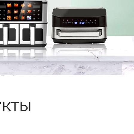
ые
кты