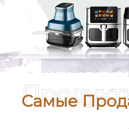
Самые П
Продукт
Самые Прод