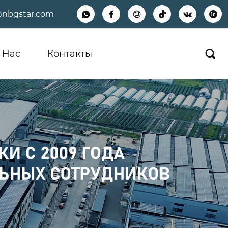
@nbgstar.com






 Hас
Контакты
