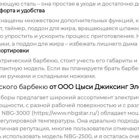
ющую сталь – она простая в уходе и достаточно д
форта и удобства
нащены множеством дополнительных функций, к
т, таймер, поддон для жира, вращающаяся шпажк
о упростить и ускорить процесс приготовления
и, а поддон для жира – избежать лишнего дыма и
спортировки
ктрический барбекю
, стоит учесть его габариты 
пактную модель. Если вы планируете брать барбе
ми ручками и складными ножками.
ского барбекю
от ООО Цыси Джиксинг Эл
оры предлагает широкий ассортимент электриче
ощности, с разной рабочей поверхностью и с р
NBG-3000' (https://www.nbgstar.ru/) обладает м
регулировкой температуры. Она идеально подход
тличная репутация, многие пользователи отмечают
использовать модель NBG-2500, и я осталась очен