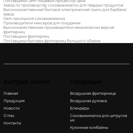
Поставщики Oem пищевой процессор цена
Завод по производству соковыжималок для твердых продуктов
Высококачественный бытовой электрический гриль для барбекю
завод
Oem проходной соковыжималка
Производители миксеров для похудения
Высококачественные производители механических версий
фритюрниц
Поставщики фритюрниц
Поставщики бытовых фритюрниц большого объема
Быстрые ссылки
Продукция
Главная
Воздушная фритюрница
Продукция
Воздушная духовка
Новости
Блендеры
О Hас
Соковыжималка для цитрусов
ых
Контакты
Кухонные комбайны