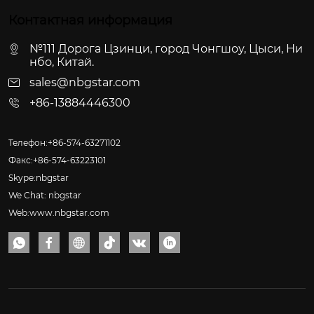
Контактная информация
№111 Дорога Цзинци, город Чонгшоу, Цыси, Ни
нбо, Китай.
sales@nbgstar.com
+86-13884446300
Телефон:+86-574-63271102
Факс:+86-574-63223101
Skype:nbgstar
We Chat: nbgstar
Web:www.nbgstar.com





