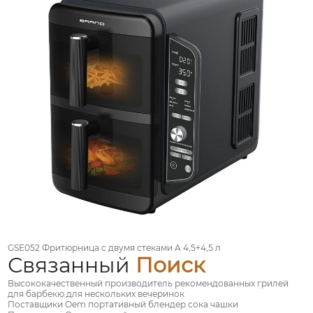
GSE052 Фритюрница с двумя стеками A 4,5+4,5 л
Связанный
Поиск
Высококачественный производитель рекомендованных грилей
для барбекю для нескольких вечеринок
Поставщики Oem портативный блендер сока чашки