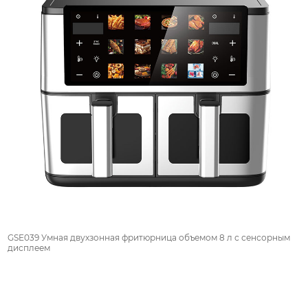
GSE039 Умная двухзонная фритюрница объемом 8 л с сенсорным
дисплеем