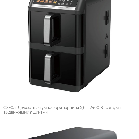
GSE051 Двухзонная умная фритюрница 5,6 л 2400 Вт с двумя
выдвижными ящиками