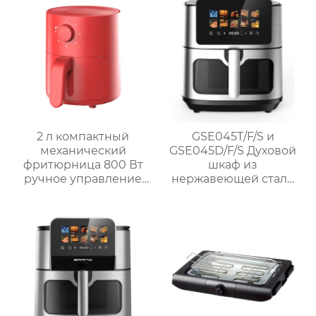
2 л компактный
GSE045T/F/S и
механический
GSE045D/F/S Духовой
фритюрница 800 Вт
шкаф из
ручное управление
нержавеющей стали
мини фритюрница
1700 Вт без масла
GSE029