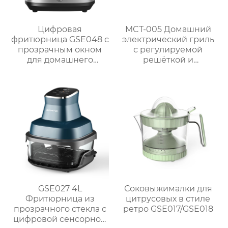
Цифровая
MCT-005 Домашний
фритюрница GSE048 с
электрический гриль
прозрачным окном
с регулируемой
для домашнего
решёткой и
использования
мощностью 2000 Вт /
2300 Вт
GSE027 4L
Соковыжималки для
Фритюрница из
цитрусовых в стиле
прозрачного стекла с
ретро GSE017/GSE018
цифровой сенсорной