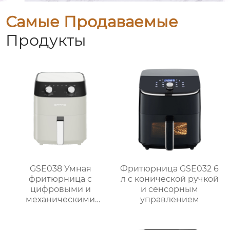
Самые Продаваемые
Продукты
GSE038 Умная
Фритюрница GSE032 6
фритюрница с
л с конической ручкой
цифровыми и
и сенсорным
механическими
управлением
опциями