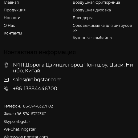
Главная
Воздушная фритюрница
Продукция
Воздушная духовка
Новости
Блендеры
О Hас
Соковыжималка для цитрусов
ых
Контакты
Кухонные комбайны
Контактная информация
№111 Дорога Цзинци, город Чонгшоу, Цыси, Ни
нбо, Китай.
sales@nbgstar.com
+86-13884446300
Телефон:+86-574-63271102
Факс:+86-574-63223101
Skype:nbgstar
We Chat: nbgstar
Web:www.nbgstar.com