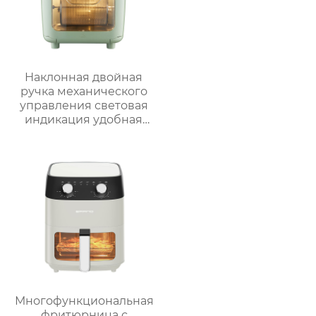
Наклонная двойная
ручка механического
управления световая
индикация удобная
ручка видимая
большая емкость
многофункциональная
большая ручка
воздушная печь
Многофункциональная
фритюрница с