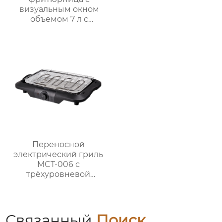
визуальным окном
объемом 7 л с
интеллектуальным и
ручным управлением
– серия GSE038
Переносной
электрический гриль
MCT-006 с
трёхуровневой
регулируемой
решёткой и
безопасным
термостатическим
Связанный
Поиск