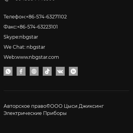
Телефон:+86-574-63271102
Факс:+86-574-63223101
Skype:nbgstar
We Chat: nbgstar
Web:www.nbgstar.com






Авторское право©ООО Цыси Джиксинг
Электрические Приборы