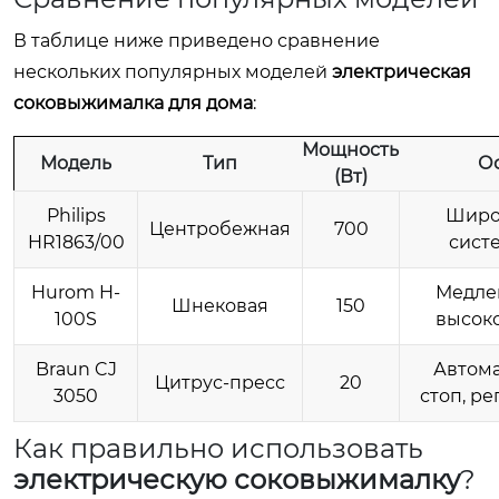
В таблице ниже приведено сравнение
нескольких популярных моделей
электрическая
соковыжималка для дома
:
Мощность
Модель
Тип
О
(Вт)
Philips
Широ
Центробежная
700
HR1863/00
сист
Hurom H-
Медле
Шнековая
150
100S
высоко
Braun CJ
Автома
Цитрус-пресс
20
3050
стоп, р
Как правильно использовать
электрическую соковыжималку
?