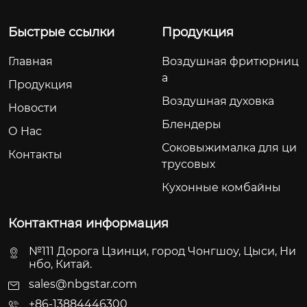
Быстрые ссылки
Продукция
Главная
Воздушная фритюрниц
а
Продукция
Воздушная духовка
Новости
Блендеры
О Hас
Соковыжималка для ци
Контакты
трусовых
Кухонные комбайны
Контактная информация
№111 Дорога Цзинци, город Чонгшоу, Цыси, Ни
нбо, Китай.
sales@nbgstar.com
+86-13884446300