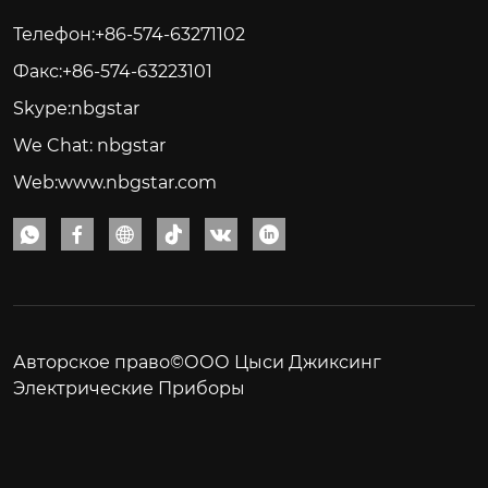
Телефон:+86-574-63271102
Факс:+86-574-63223101
Skype:nbgstar
We Chat: nbgstar
Web:www.nbgstar.com






Авторское право©ООО Цыси Джиксинг
Электрические Приборы