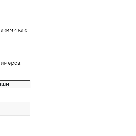
акими как:
римеров,
аши