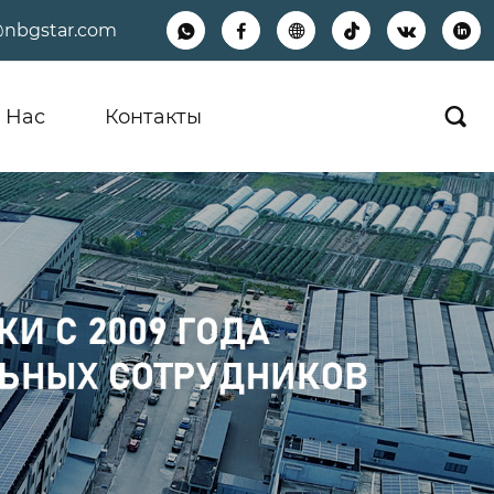
@nbgstar.com






 Hас
Контакты
