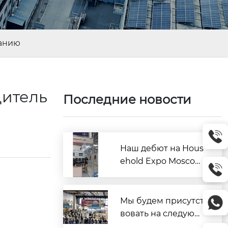
ванию
дитель
Последние новости
Наш дебют на Hous
ehold Expo Moscow!
Наша компания пре
дставляет новые то
вары для дома на м
Мы будем присутст
артовской выставк
вовать на следующ
е.
их выставках: THE IN