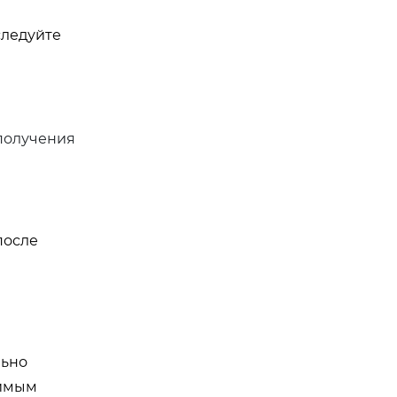
 следуйте
получения
после
льно
нимым