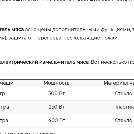
тель мяса
оснащены дополнительными функциями, т
), защита от перегрева, нескользящие ножки.
электрический измельчитель мяса
. Вот несколько п
 чаши
Мощность
Материал ч
тр
300 Вт
Стекло
итра
250 Вт
Пластик
итра
400 Вт
Стекло