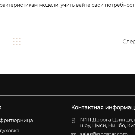
рактеристикам модели, учитывайте свои потребност
Сле
я
Контактная информац
№111 Дорога Цзинци, 
 фритюрница
шоу, Цыси, Нинбо, Ки
духовка
sales@nbgstar.com