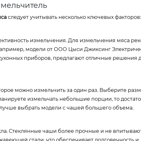
змельчитель
яса
следует учитывать несколько ключевых факторов:
ективность измельчения. Для измельчения мяса ре
Например, модели от
ООО Цыси Джиксинг Электриче
кухонных приборов, предлагают отличные решения 
торое можно измельчить за один раз. Выберите разм
анируете измельчать небольшие порции, то достат
 лучше выбрать модели с чашей большего объема.
кла. Стеклянные чаши более прочные и не впитывают
жавеющей стали, что обеспечивает долговечность и