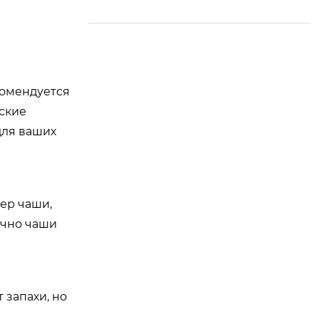
сокам
комендуется
ские
для ваших
ер чаши,
очно чаши
 запахи, но