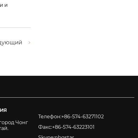
и и
дующий
ия
Телефон:+86-574-63271102
город Чонг
Факс:+86-574-63223101
тай.
Skype:nbgstar