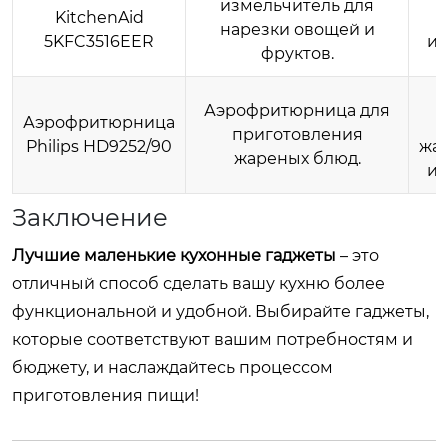
измельчитель для
KitchenAid
нарезки овощей и
5KFC3516EER
ис
фруктов.
Аэрофритюрница для
Аэрофритюрница
а
приготовления
Philips HD9252/90
жар
жареных блюд.
ис
Заключение
Лучшие маленькие кухонные гаджеты
– это
отличный способ сделать вашу кухню более
функциональной и удобной. Выбирайте гаджеты,
которые соответствуют вашим потребностям и
бюджету, и наслаждайтесь процессом
приготовления пищи!