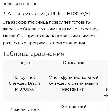
зелени и орехов.
3. Аэрофритюрница Philips HD9252/90
Эта аэрофритюрница позволяет готовить
жареные блюда с минимальным количеством
масла. Она проста в использовании и имеет
различные программы приготовления.
Таблица сравнения
Гаджет
Описание
П
Погружной
Многофункциональный
блендер Braun
блендер с различными
MQ7087X
насадками.
ис
уни
Компактный
Измельчитель
К