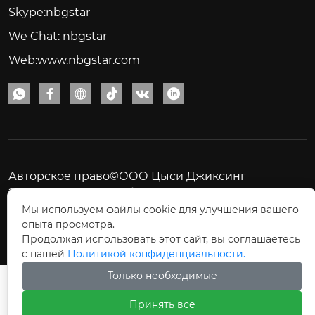
Skype:nbgstar
We Chat: nbgstar
Web:www.nbgstar.com






Авторское право©ООО Цыси Джиксинг
Электрические Приборы
Мы используем файлы cookie для улучшения вашего
опыта просмотра.
Продолжая использовать этот сайт, вы соглашаетесь
с нашей
Политикой конфиденциальности.
Только необходимые
Принять все