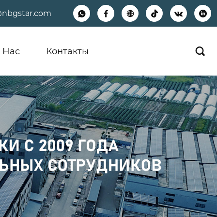
@nbgstar.com






 Hас
Контакты
