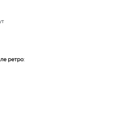
ут
иле ретро
: