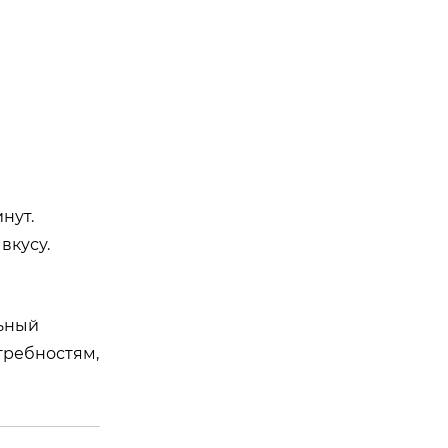
нут.
вкусу.
льный
требностям,