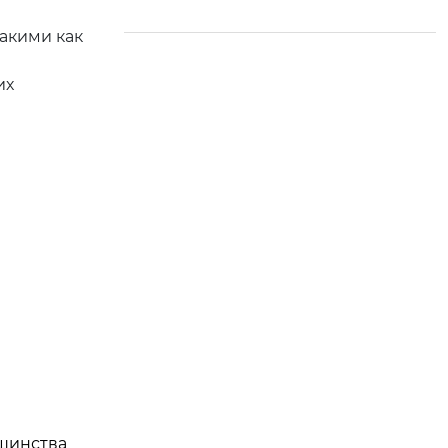
сокам
акими как
их
ьшинства