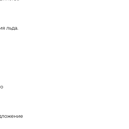
я льда.
то
едложение