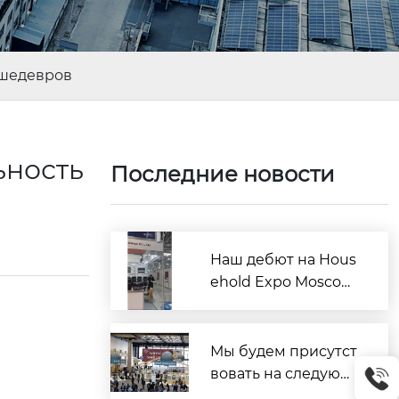
 шедевров
ьность
Последние новости
Наш дебют на Hous
ehold Expo Moscow!
Наша компания пре
дставляет новые то
вары для дома на м
Мы будем присутст
артовской выставк
вовать на следующ
е.
их выставках: THE IN