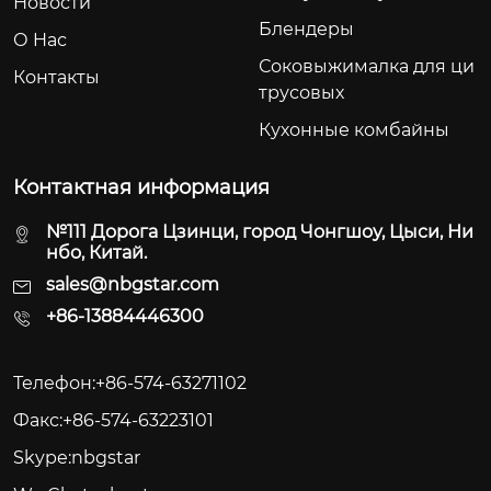
Новости
Блендеры
О Hас
Соковыжималка для ци
Контакты
трусовых
Кухонные комбайны
Контактная информация
№111 Дорога Цзинци, город Чонгшоу, Цыси, Ни
нбо, Китай.
sales@nbgstar.com
+86-13884446300
Телефон:+86-574-63271102
Факс:+86-574-63223101
Skype:nbgstar