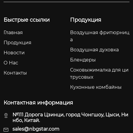
ем 120 В и интуитив
одит для путешеств
но понятной сенсор
ий, офиса и спортза
Быстрые ссылки
Продукция
ной панели управле
ла.
ния эта модель опти
Главная
Воздушная фритюрниц
мизирована для ко
а
мпактного приготов
Продукция
ления пищи без ма
Воздушная духовка
Новости
сла.
Блендеры
О Hас
Соковыжималка для ци
Контакты
трусовых
Кухонные комбайны
Контактная информация
№111 Дорога Цзинци, город Чонгшоу, Цыси, Ни
нбо, Китай.
sales@nbgstar.com