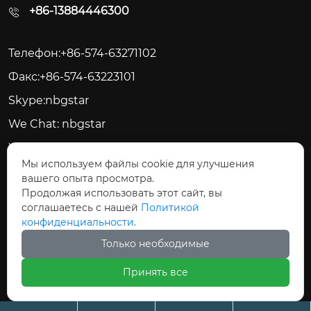
+86-13884446300
Телефон:+86-574-63271102
Факс:+86-574-63223101
Skype:nbgstar
We Chat: nbgstar
Web:www.nbgstar.com
Мы используем файлы cookie для улучшения
вашего опыта просмотра.






Продолжая использовать этот сайт, вы
соглашаетесь с нашей
Политикой
конфиденциальности.
Только необходимые
Авторское право©ООО Цыси Джиксинг
Принять все
Электрические Приборы