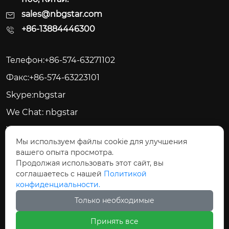
sales@nbgstar.com
+86-13884446300
Телефон:+86-574-63271102
Факс:+86-574-63223101
Skype:nbgstar
We Chat: nbgstar
Web:www.nbgstar.com
Мы используем файлы cookie для улучшения
вашего опыта просмотра.






Продолжая использовать этот сайт, вы
соглашаетесь с нашей
Политикой
конфиденциальности.
Только необходимые
Авторское право©ООО Цыси Джиксинг
Принять все
Электрические Приборы