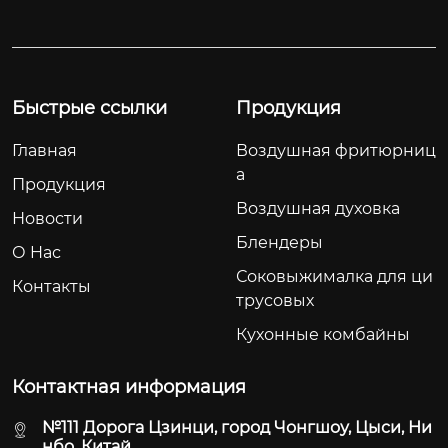
ключатель. Разрабо
авеющей стали обе
танная для равноме
спечивает долговеч
рной циркуляции г
ность и современн
орячего воздуха, он
ый внешний вид.
Быстрые ссылки
Продукция
а поддерживает пр
иготовление пищи
Главная
Воздушная фритюрниц
 без жира и масла и
а
 компактное исполь
Продукция
зование на столе.
Воздушная духовка
Новости
Блендеры
О Hас
Соковыжималка для ци
Контакты
трусовых
Кухонные комбайны
Контактная информация
№111 Дорога Цзинци, город Чонгшоу, Цыси, Ни
нбо, Китай.