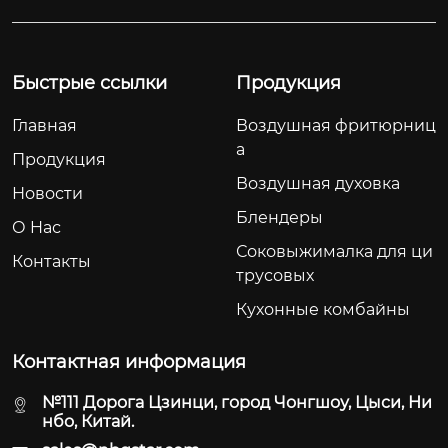
тали мощностью 20
виям из нержавею
00 Вт обеспечивает 
щей стали он обесп
быстрое и равноме
ечивает быстрое см
Быстрые ссылки
Продукция
рное распределени
ешивание и легкую
е тепла.
 очистку.
Главная
Воздушная фритюрниц
а
Продукция
Воздушная духовка
Новости
Блендеры
О Hас
Соковыжималка для ци
Контакты
трусовых
Кухонные комбайны
Контактная информация
№111 Дорога Цзинци, город Чонгшоу, Цыси, Ни
нбо, Китай.