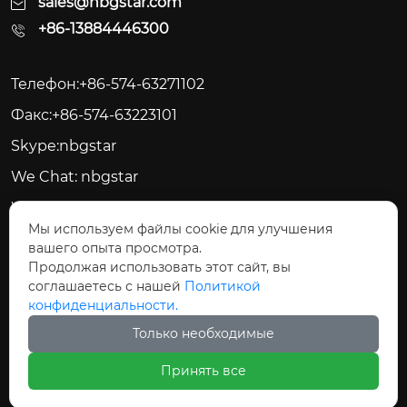
sales@nbgstar.com
+86-13884446300
Телефон:+86-574-63271102
Факс:+86-574-63223101
Skype:nbgstar
We Chat: nbgstar
Web:www.nbgstar.com
Мы используем файлы cookie для улучшения
вашего опыта просмотра.






Продолжая использовать этот сайт, вы
соглашаетесь с нашей
Политикой
конфиденциальности.
Только необходимые
Авторское право©ООО Цыси Джиксинг
Принять все
Электрические Приборы