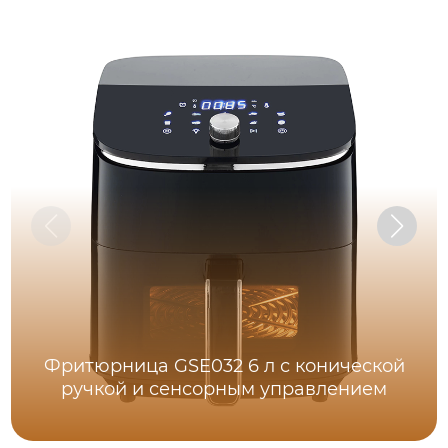
Фритюрница GSE032 6 л с конической
ручкой и сенсорным управлением