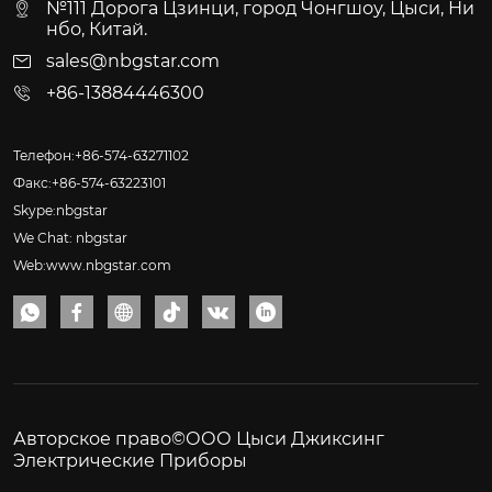
№111 Дорога Цзинци, город Чонгшоу, Цыси, Ни
нбо, Китай.
sales@nbgstar.com
+86-13884446300
Телефон:+86-574-63271102
Факс:+86-574-63223101
Skype:nbgstar
We Chat: nbgstar
Web:www.nbgstar.com






Авторское право©ООО Цыси Джиксинг
Электрические Приборы