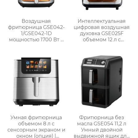
Воздушная
Интеллектуальная
фритюрница GSE042-
цифровая воздушная
1/GSE042-1D
духовка GSE025F
мощностью 1700 Вт с
объемом 12 л с
окном и
системой
механической ручкой
приготовления на
из нержавеющей
гриле
стали для домашнего
использования
Умная фритюрница
Фритюрница без
объемом 8 л с
масла GSE054 11,2 л
сенсорным экраном и
Умный двойной
окном (опция) |
выдвижной ящик для