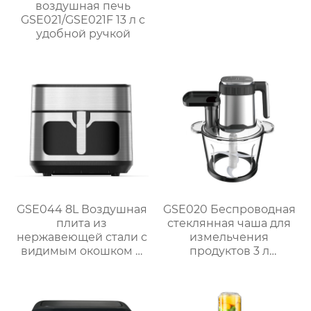
воздушная печь
GSE021/GSE021F 13 л с
удобной ручкой
GSE044 8L Воздушная
GSE020 Беспроводная
плита из
стеклянная чаша для
нержавеющей стали с
измельчения
видимым окошком и
продуктов 3 л
сенсорным
Мощный кухонный
управлением
помощник