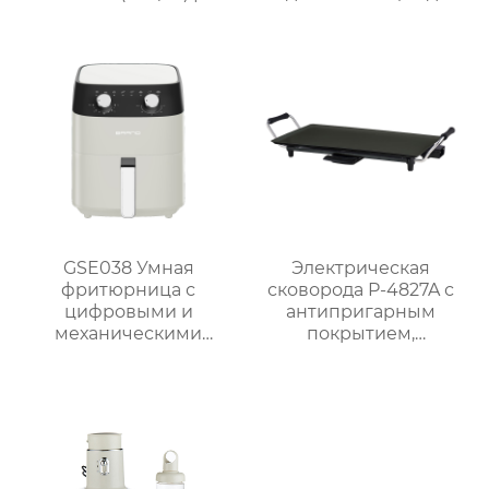
GSE046T(F/S) /
семейных блюд
GSE046D(F/S)
GSE038 Умная
Электрическая
фритюрница с
сковорода P-4827A с
цифровыми и
антипригарным
механическими
покрытием,
опциями
мощностью 1800 Вт и
5 уровнями нагрева
для домашнего
использования