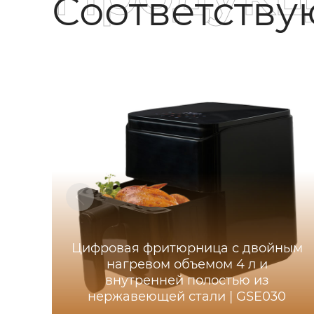
Соответств
Цифровая фритюрница с двойным
нагревом объемом 4 л и
внутренней полостью из
нержавеющей стали | GSE030