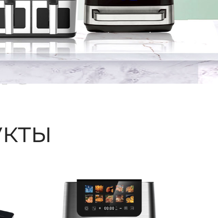
ые
кты