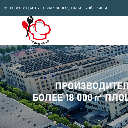
№111 Дорога Цзинци, город Чонгшоу, Цыси, Нинбо, Китай.