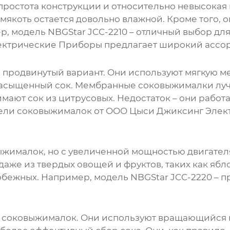
 простота конструкции и относительно невысокая
якоть остается довольно влажной. Кроме того, о
, модель NBGStar JCC-2210 – отличный выбор для
ектрические Приборы
предлагает широкий ассор
е продвинутый вариант. Они используют мягкую ме
 насыщенный сок. Мембранные
соковыжималки
луч
мают сок из цитрусовых. Недостаток – они работ
дели соковыжималок от
ООО Цыси Джиксинг Элек
ыжималок
, но с увеличенной мощностью двигате
аже из твердых овощей и фруктов, таких как ябл
бежных. Например, модель NBGStar JCC-2220 – пр
п соковыжималок. Они используют вращающийся но