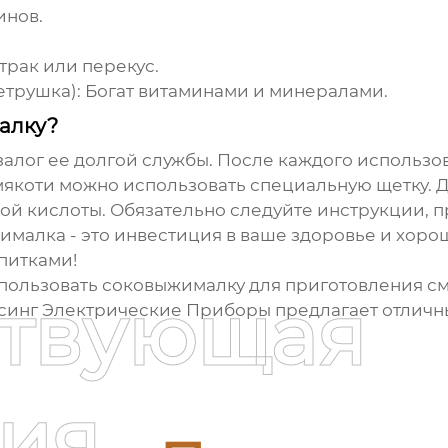
инов.
рак или перекус.
етрушка):
Богат витаминами и минералами.
алку?
 залог ее долгой службы. После каждого использ
мякоти можно использовать специальную щетку. 
ой кислоты. Обязательно следуйте инструкции, 
ималка
- это инвестиция в ваше здоровье и хоро
питками!
спользовать
соковыжималку
для приготовления см
ствующая
инг Электрические Приборы
предлагает отличн
ия