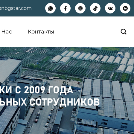
@nbgstar.com






 Hас
Контакты
