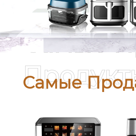
Самые П
Продукт
Самые Прод