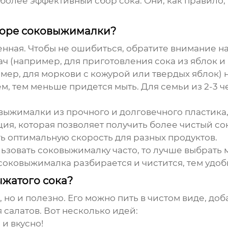
более эффективный сбор сока. Они, как правило
боре соковыжималки?
венная. Чтобы не ошибиться, обратите внимание 
ч (например, для приготовления сока из яблок и
мер, для моркови с кожурой или твердых яблок) н
, тем меньше придется мыть. Для семьи из 2-3 ч
выжималки
из прочного и долговечного пластика
ия, которая позволяет получить более чистый сок
ь оптимальную скорость для разных продуктов.
льзовать
соковыжималку
часто, то лучше выбрать
соковыжималка
разбирается и чистится, тем удоб
ыжатого сока?
 но и полезно. Его можно пить в чистом виде, доб
 салатов. Вот несколько идей:
и вкусно!