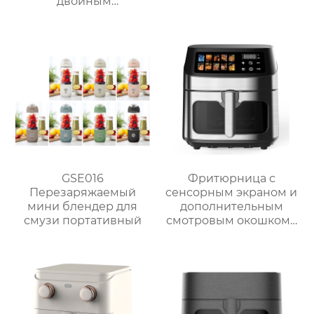
двойным
интерфейсом – серия
GSE033P
GSE016
Фритюрница с
Перезаряжаемый
сенсорным экраном и
мини блендер для
дополнительным
смузи портативный
смотровым окошком |
GSE047T/F/S и
GSE047D/F/S