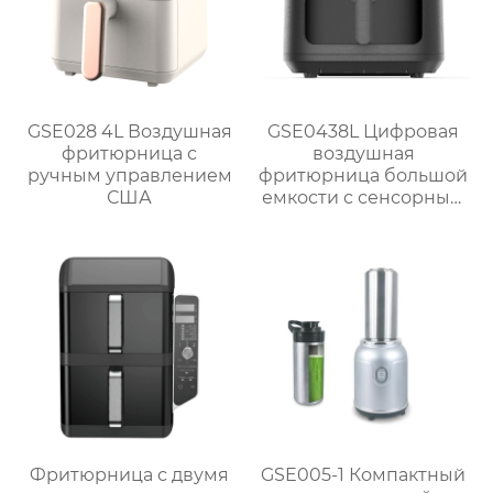
GSE028 4L Воздушная
GSE0438L Цифровая
фритюрница с
воздушная
ручным управлением
фритюрница большой
США
емкости с сенсорным
экраном
Фритюрница с двумя
GSE005-1 Компактный