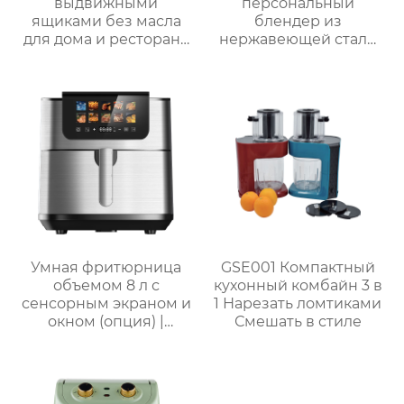
выдвижными
персональный
ящиками без масла
блендер из
для дома и ресторана
нержавеющей стали
GSE056
мощностью 300 Вт для
приготовления смузи
Умная фритюрница
GSE001 Компактный
объемом 8 л с
кухонный комбайн 3 в
сенсорным экраном и
1 Нарезать ломтиками
окном (опция) |
Смешать в стиле
GSE046T(F/S) /
GSE046D(F/S)