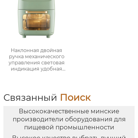
Наклонная двойная
ручка механического
управления световая
индикация удобная
ручка видимая
большая емкость
многофункциональная
большая ручка
Связанный
Поиск
воздушная печь
Высококачественные минские
производители оборудования для
пищевой промышленности