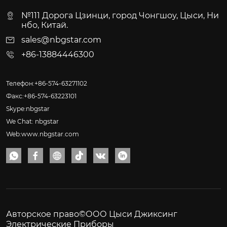
№111 Дорога Цзинци, город Чонгшоу, Цыси, Ни
нбо, Китай.
sales@nbgstar.com
+86-13884446300
Телефон:+86-574-63271102
Факс:+86-574-63223101
Skype:nbgstar
We Chat: nbgstar
Web:www.nbgstar.com






Авторское право©ООО Цыси Джиксинг
Электрические Приборы