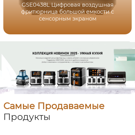
GSE0438L Цифровая воздушная
фритюрница большой емкости с
сенсорным экраном
Самые Продаваемые
Продукты