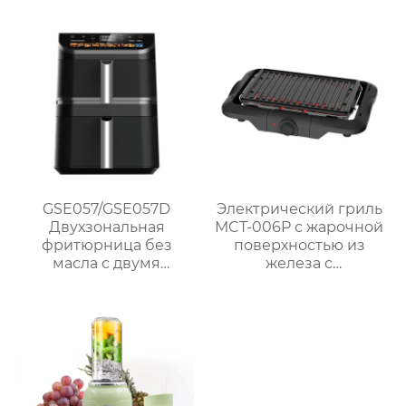
для домашнего
решёткой и
использования
безопасным
термостатическим
управлением
GSE057/GSE057D
Электрический гриль
Двухзональная
MCT-006P с жарочной
фритюрница без
поверхностью из
масла с двумя
железа с
корзинами и
антипригарным
сенсорным
покрытием
управлением