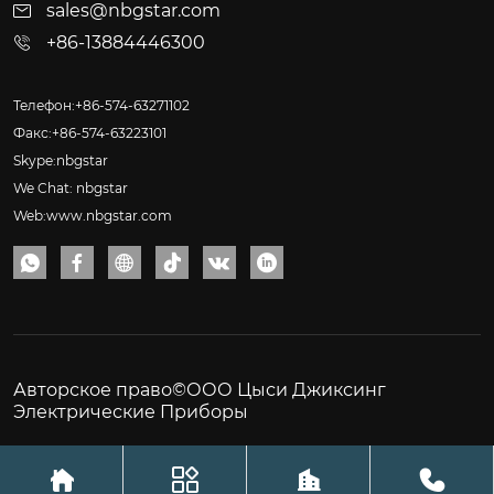
sales@nbgstar.com
+86-13884446300
Телефон:+86-574-63271102
Факс:+86-574-63223101
Skype:nbgstar
We Chat: nbgstar
Web:www.nbgstar.com






Авторское право©ООО Цыси Джиксинг
Электрические Приборы



