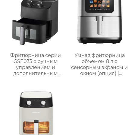
стали для домашнего
использования
Фритюрница серии
Умная фритюрница
GSE033 с ручным
объемом 8 л с
управлением и
сенсорным экраном и
дополнительным
окном (опция) |
смотровым окном
GSE046T(F/S) /
GSE046D(F/S)