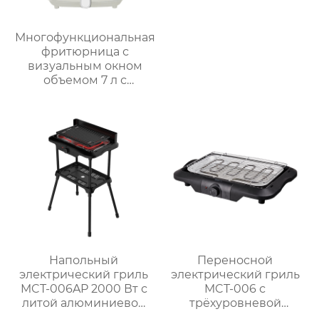
Многофункциональная
фритюрница с
визуальным окном
объемом 7 л с
интеллектуальным и
ручным управлением
– серия GSE038
Напольный
Переносной
электрический гриль
электрический гриль
MCT-006AP 2000 Вт с
MCT-006 с
литой алюминиевой
трёхуровневой
жарочной панелью
регулируемой