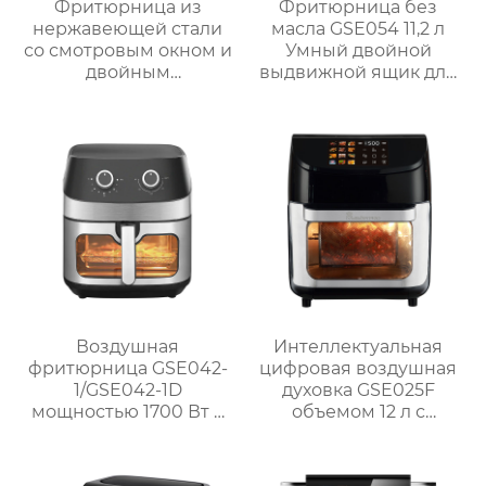
Фритюрница из
Фритюрница без
нержавеющей стали
масла GSE054 11,2 л
со смотровым окном и
Умный двойной
двойным
выдвижной ящик для
управлением | 6 л
семейных блюд
Серия GSE033
Воздушная
Интеллектуальная
фритюрница GSE042-
цифровая воздушная
1/GSE042-1D
духовка GSE025F
мощностью 1700 Вт с
объемом 12 л с
окном и
системой
механической ручкой
приготовления на
из нержавеющей
гриле