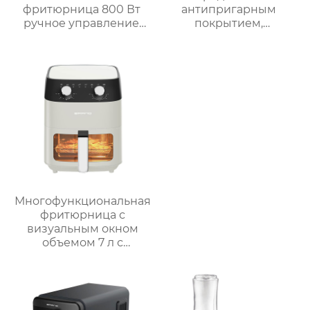
фритюрница 800 Вт
антипригарным
ручное управление
покрытием,
мини фритюрница
мощностью 1800 Вт и
GSE029
5 уровнями нагрева
для домашнего
использования
Многофункциональная
фритюрница с
визуальным окном
объемом 7 л с
интеллектуальным и
ручным управлением
– серия GSE038