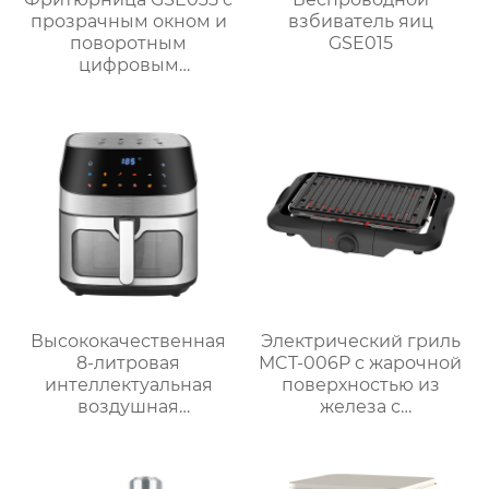
прозрачным окном и
взбиватель яиц
поворотным
GSE015
цифровым
управлением
Высококачественная
Электрический гриль
8-литровая
MCT-006P с жарочной
интеллектуальная
поверхностью из
воздушная
железа с
фритюрница для
антипригарным
домашнего
покрытием
использования