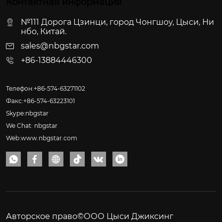
Контактная информация
№111 Дорога Цзинци, город Чонгшоу, Цыси, Ни
нбо, Китай.
sales@nbgstar.com
+86-13884446300
Телефон:+86-574-63271102
Факс:+86-574-63223101
Skype:nbgstar
We Chat: nbgstar
Web:www.nbgstar.com






Авторское право©ООО Цыси Джиксинг