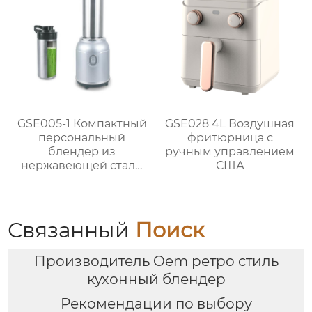
GSE042
GSE005-1 Компактный
GSE028 4L Воздушная
персональный
фритюрница с
блендер из
ручным управлением
нержавеющей стали
США
мощностью 300 Вт для
приготовления смузи
Связанный
Поиск
Производитель Oem ретро стиль
кухонный блендер
Рекомендации по выбору