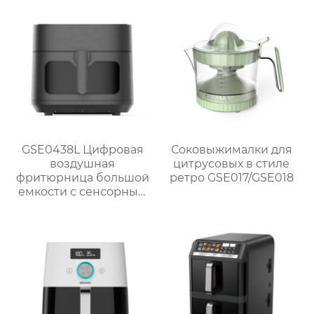
GSE033P
GSE0438L Цифровая
Соковыжималки для
воздушная
цитрусовых в стиле
фритюрница большой
ретро GSE017/GSE018
емкости с сенсорным
экраном