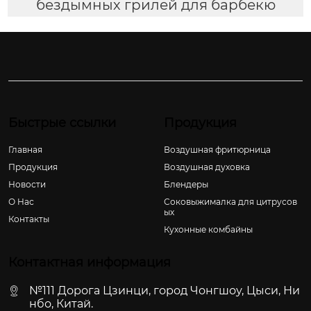
бездымных грилей для барбекю
Быстрые ссылки
Продукция
Главная
Воздушная фритюрница
Продукция
Воздушная духовка
Новости
Блендеры
О Hас
Соковыжималка для цитрусов
ых
Контакты
Кухонные комбайны
Контактная информация
№111 Дорога Цзинци, город Чонгшоу, Цыси, Ни
нбо, Китай.