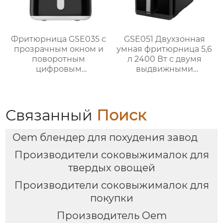
Фритюрница GSE035 с
GSE051 Двухзонная
прозрачным окном и
умная фритюрница 5,6
поворотным
л 2400 Вт с двумя
цифровым
выдвижными
управлением
ящиками
Связанный
Поиск
Oem блендер для похудения завод
Производители соковыжималок для
твердых овощей
Производители соковыжималок для
покупки
Производитель Oem