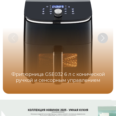
Фритюрница GSE032 6 л с конической
ручкой и сенсорным управлением