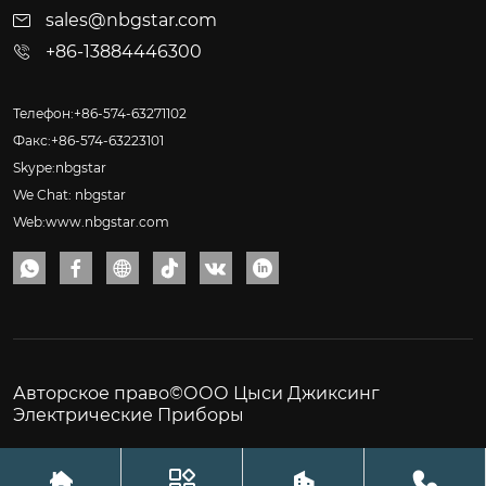
sales@nbgstar.com
+86-13884446300
Телефон:+86-574-63271102
Факс:+86-574-63223101
Skype:nbgstar
We Chat: nbgstar
Web:www.nbgstar.com






Авторское право©ООО Цыси Джиксинг
Электрические Приборы



