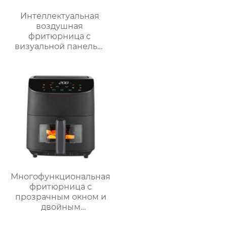
Интеллектуальная
воздушная
фритюрница с
визуальной панелью
серии GSE034
объемом 6 л
Многофункциональная
фритюрница с
прозрачным окном и
двойным
интерфейсом – серия