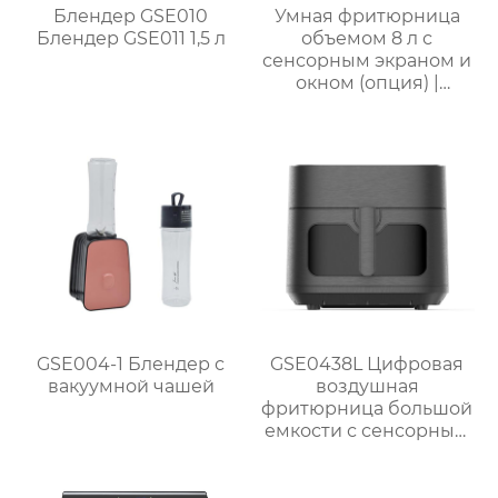
Блендер GSE010
Умная фритюрница
Блендер GSE011 1,5 л
объемом 8 л с
сенсорным экраном и
окном (опция) |
GSE046T(F/S) /
GSE046D(F/S)
GSE004-1 Блендер с
GSE0438L Цифровая
вакуумной чашей
воздушная
фритюрница большой
емкости с сенсорным
экраном