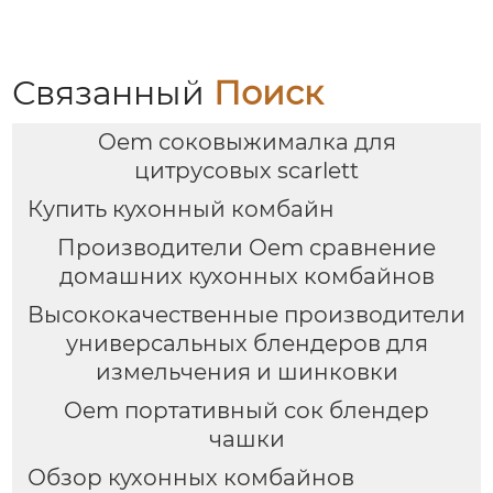
фритюрница для
домашнего
использования
GSE042
Связанный
Поиск
Oem соковыжималка для
цитрусовых scarlett
Купить кухонный комбайн
Производители Oem сравнение
домашних кухонных комбайнов
Высококачественные производители
универсальных блендеров для
измельчения и шинковки
Oem портативный сок блендер
чашки
Обзор кухонных комбайнов