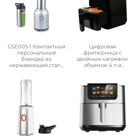
GSE005-1 Компактный
Цифровая
персональный
фритюрница с
блендер из
двойным нагревом
нержавеющей стали
объемом 4 л и
мощностью 300 Вт для
внутренней полостью
приготовления смузи
из нержавеющей
стали | GSE030