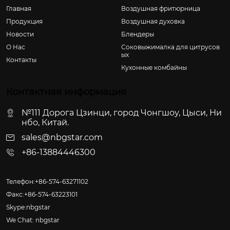
Главная
Воздушная фритюрница
Продукция
Воздушная духовка
Новости
Блендеры
О Hас
Соковыжималка для цитрусов
ых
Контакты
Кухонные комбайны
Контактная информация
№111 Дорога Цзинци, город Чонгшоу, Цыси, Ни
нбо, Китай.
sales@nbgstar.com
+86-13884446300
Телефон:+86-574-63271102
Факс:+86-574-63223101
Skype:nbgstar
We Chat: nbgstar