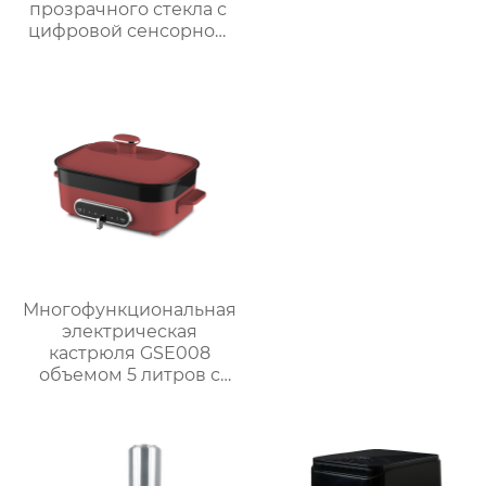
прозрачного стекла с
цифровой сенсорной
панелью
Многофункциональная
электрическая
кастрюля GSE008
объемом 5 литров с
антипригарным
покрытием для
приготовления на
пару, варки, тушения и
жарки.