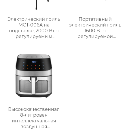
Электрический гриль
Портативный
MCT-006A на
электрический гриль
подставке, 2000 Вт, с
1600 Вт с
регулируемым
регулируемой
термостатом
решёткой на 3 уровня
и системой
автоматического
отключения MCT-005P
Высококачественная
8-литровая
интеллектуальная
воздушная