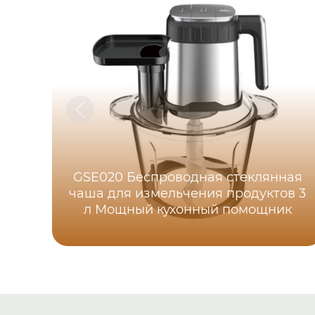
GSE020 Беспроводная стеклянная
чаша для измельчения продуктов 3
л Мощный кухонный помощник