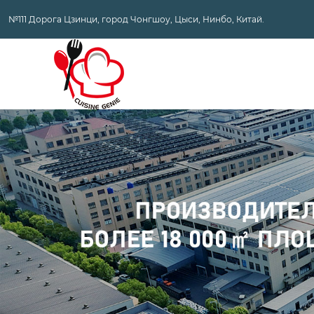
№111 Дорога Цзинци, город Чонгшоу, Цыси, Нинбо, Китай.