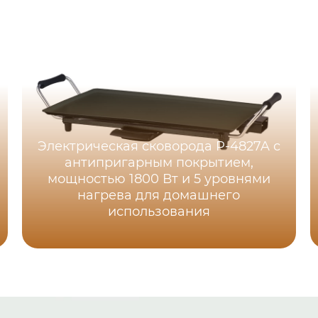
Электрическая сковорода P-4827A с
антипригарным покрытием,
мощностью 1800 Вт и 5 уровнями
нагрева для домашнего
использования