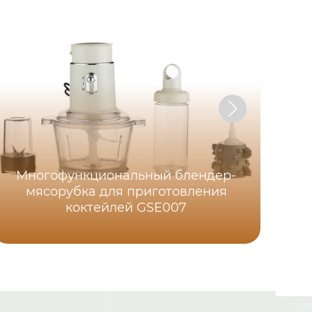
Многофункциональный блендер-
Ц
мясорубка для приготовления
пр
коктейлей GSE007