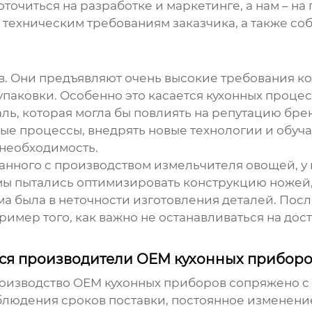
оточиться на разработке и маркетинге, а нам – н
 техническим требованиям заказчика, а также со
ызов. Они предъявляют очень высокие требования к
упаковки. Особенно это касается
кухонных проце
таль, которая могла бы повлиять на репутацию бр
 процессы, внедрять новые технологии и обучат
о необходимость.
занного с производством измельчителя овощей, у
ы пытались оптимизировать конструкцию ножей, н
ема была в неточности изготовления деталей. Пос
имер того, как важно не останавливаться на дост
тся производители OEM кухонных прибор
оизводство OEM кухонных приборов
сопряжено с 
блюдения сроков поставки, постоянное изменени