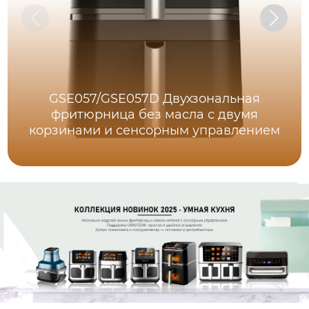
GSE057/GSE057D Двухзональная
фритюрница без масла с двумя
корзинами и сенсорным управлением