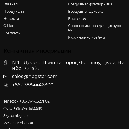
Главная
Воздушная фритюрница
Продукция
Воздушная духовка
Новости
Блендеры
О Hас
Соковыжималка для цитрусов
ых
Контакты
Кухонные комбайны
Контактная информация
№111 Дорога Цзинци, город Чонгшоу, Цыси, Ни
нбо, Китай.
sales@nbgstar.com
+86-13884446300
Телефон:+86-574-63271102
Факс:+86-574-63223101
Skype:nbgstar
We Chat: nbgstar