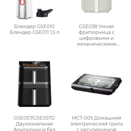
Блендер GSE010
GSE038 Умная
Блендер GSE011 1,5 л
фритюрница с
цифровыми и
механическими
опциями
GSE057/GSE057D
MCT-005 Домашний
Двухзональная
электрический гриль
фритюрница без
с регулируемой