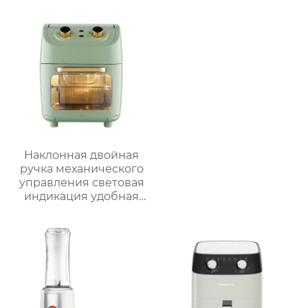
Наклонная двойная
ручка механического
управления световая
индикация удобная
ручка видимая
большая емкость
многофункциональная
большая ручка
воздушная печь