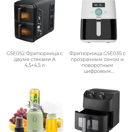
GSE052 Фритюрница с
Фритюрница GSE035 с
двумя стеками A
прозрачным окном и
4,5+4,5 л
поворотным
цифровым
управлением