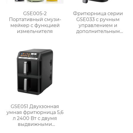
GSE005-2
Фритюрница серии
Портативный смузи-
GSE033 с ручным
мейкер с функцией
управлением и
измельчителя
дополнительным
смотровым окном
GSE051 Двухзонная
умная фритюрница 5,6
л 2400 Вт с двумя
выдвижными
ящиками