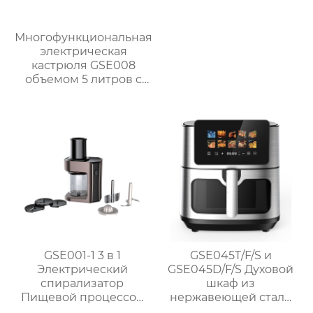
Многофункциональная
электрическая
кастрюля GSE008
объемом 5 литров с
антипригарным
покрытием для
приготовления на
пару, варки, тушения и
жарки.
GSE001-1 3 в 1
GSE045T/F/S и
Электрический
GSE045D/F/S Духовой
спирализатор
шкаф из
Пищевой процессор
нержавеющей стали
Подготовка
1700 Вт без масла