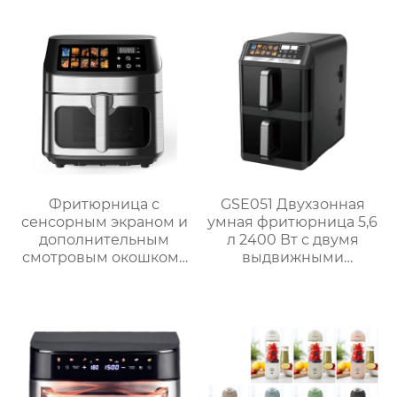
Фритюрница с
GSE051 Двухзонная
сенсорным экраном и
умная фритюрница 5,6
дополнительным
л 2400 Вт с двумя
смотровым окошком |
выдвижными
GSE047T/F/S и
ящиками
GSE047D/F/S