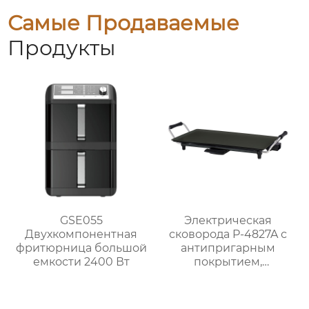
Самые Продаваемые
Продукты
GSE055
Электрическая
Двухкомпонентная
сковорода P-4827A с
фритюрница большой
антипригарным
емкости 2400 Вт
покрытием,
мощностью 1800 Вт и
5 уровнями нагрева
для домашнего