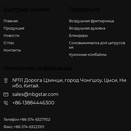
Быстрые ссылки
Продукция
Главная
Воздушная фритюрница
Продукция
Воздушная духовка
Новости
Блендеры
О Hас
Соковыжималка для цитрусов
ых
Контакты
Кухонные комбайны
Контактная информация
№111 Дорога Цзинци, город Чонгшоу, Цыси, Ни
нбо, Китай.
sales@nbgstar.com
+86-13884446300
Телефон:+86-574-63271102
Факс:+86-574-63223101