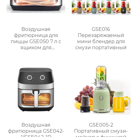
Воздушная
GSE016
фритюрница для
Перезаряжаемый
пиццы GSE050 7 л с
мини блендер для
ящиком для
смузи портативный
перегородок и
двухзонной системой
измельчения
Воздушная
GSE005-2
фритюрница GSE042-
Портативный смузи-