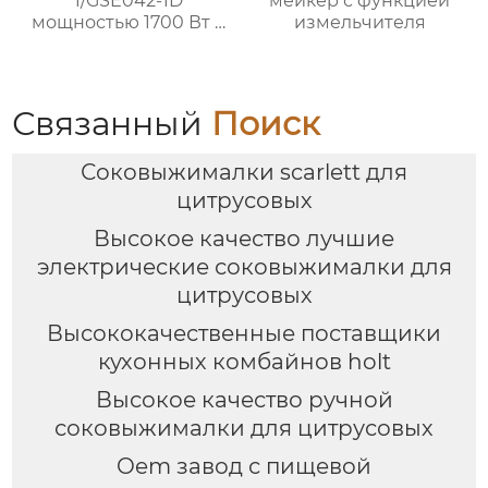
1/GSE042-1D
мейкер с функцией
мощностью 1700 Вт с
измельчителя
окном и
механической ручкой
из нержавеющей
стали для домашнего
Связанный
Поиск
использования
Соковыжималки scarlett для
цитрусовых
Высокое качество лучшие
электрические соковыжималки для
цитрусовых
Высококачественные поставщики
кухонных комбайнов holt
Высокое качество ручной
соковыжималки для цитрусовых
Oem завод с пищевой