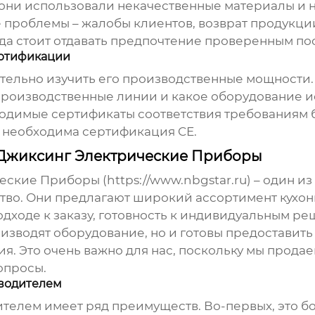
, они использовали некачественные материалы и 
е проблемы – жалобы клиентов, возврат продукци
гда стоит отдавать предпочтение проверенным по
ертификации
ельно изучить его производственные мощности. 
 производственные линии и какое оборудование 
бходимые сертификаты соответствия требованиям
С необходима сертификация CE.
 Джиксинг Электрические Приборы
ие Приборы (https://www.nbgstar.ru) – один из 
тво. Они предлагают широкий ассортимент
кухон
подходе к заказу, готовность к индивидуальным р
оизводят оборудование, но и готовы предоставит
я. Это очень важно для нас, поскольку мы прода
опросы.
водителем
телем имеет ряд преимуществ. Во-первых, это бо