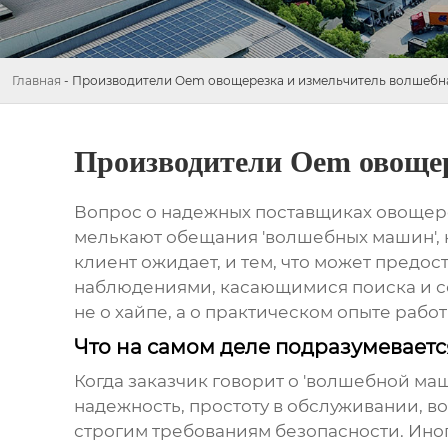
Главная
-
Производители Oem овощерезка и измельчитель волшебн
Производители Oem овоще
Вопрос о надежных поставщиках
овощер
мелькают обещания 'волшебных машин', н
клиент ожидает, и тем, что может предос
наблюдениями, касающимися поиска и с
не о хайпе, а о практическом опыте рабо
Что на самом деле подразумевает
Когда заказчик говорит о 'волшебной маш
надежность, простоту в обслуживании, в
строгим требованиям безопасности. Ино