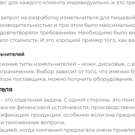
тво' для каждого клиента индивидуально, и это т
л запрос на разработку измельчителя для пищево
оизводительностью и при этом было максимальн
 удовлетворяли требованиям. Необходимо было в
ало стоимость. И это хороший пример того, как ва
льчителей
 разные типы
измельчителей
– ножи, дисковые, с
ограничения. Выбор зависит от того, что именно б
выборе поставщика, можно получить оборудование,
теля
– это отдельная задача. С одной стороны, это п
енка ее финансовой устойчивости, производстве
ртификацию продукции, особенно если она предн
у и таможенные вопросы.
уацией, когда компания предлагала очень привле