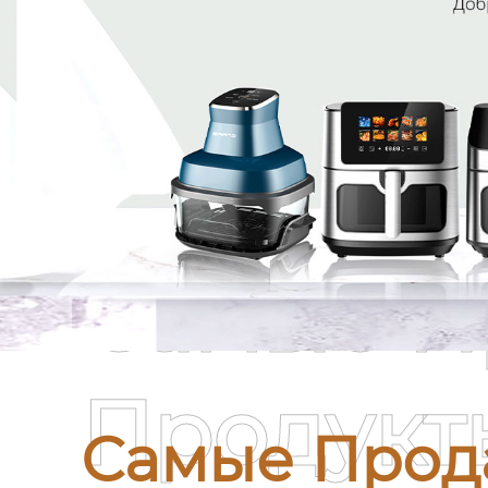
Самые П
Продукт
Самые Прод