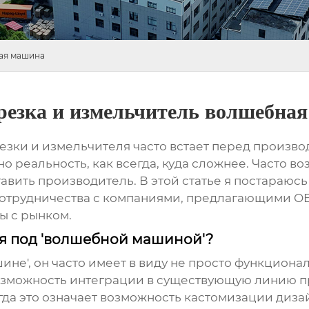
ая машина
резка и измельчитель волшебна
езки и измельчителя
часто встает перед произво
о реальность, как всегда, куда сложнее. Часто в
тавить производитель. В этой статье я постараюс
отрудничества с компаниями, предлагающими
O
ты с рынком.
ся под 'волшебной машиной'?
ине', он часто имеет в виду не просто функциона
озможность интеграции в существующую линию пр
гда это означает возможность кастомизации диза