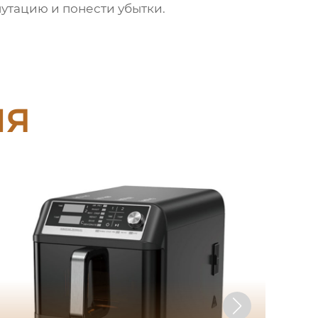
путацию и понести убытки.
ия