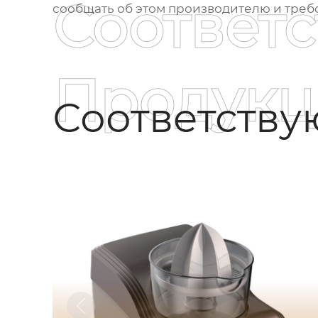
Соответ
сообщать об этом производителю и требо
Продукц
Соответств