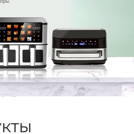
ые
кты