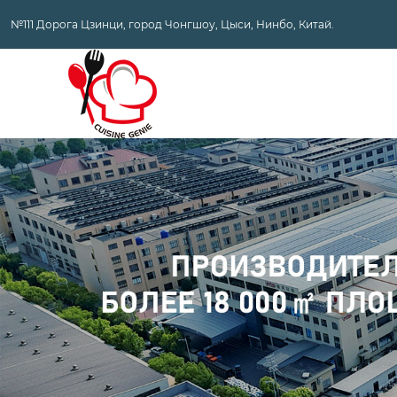
№111 Дорога Цзинци, город Чонгшоу, Цыси, Нинбо, Китай.