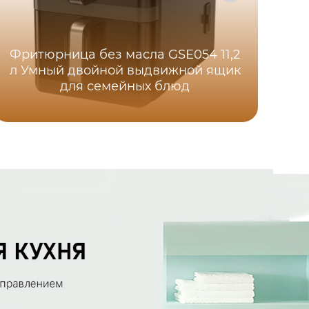
Фритюрница без масла GSE054 11,2
л Умный двойной выдвижной ящик
для семейных блюд
до