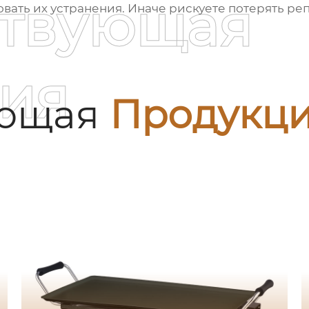
ствующая
вать их устранения. Иначе рискуете потерять ре
ия
ующая
Продукц