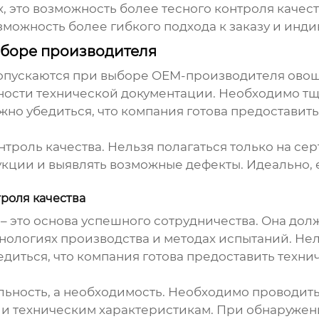
, это возможность более тесного контроля качес
зможность более гибкого подхода к заказу и инд
боре производителя
допускаются при выборе
OEM-производителя
овощ
ности технической документации. Необходимо т
ажно убедиться, что компания готова предостави
нтроль качества. Нельзя полагаться только на с
кции и выявлять возможные дефекты. Идеально, е
роля качества
– это основа успешного сотрудничества. Она до
хнологиях производства и методах испытаний. Не
диться, что компания готова предоставить техни
альность, а необходимость. Необходимо проводи
и и техническим характеристикам. При обнаруже