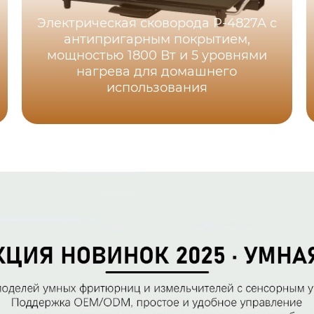
Электрическая сковорода P-4827A с
антипригарным покрытием,
мощностью 1800 Вт и 5 уровнями
нагрева для домашнего
использования