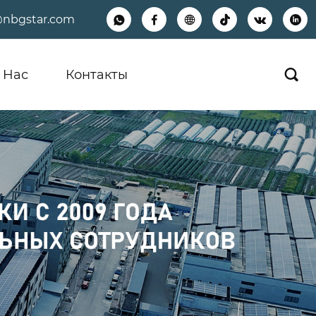
@nbgstar.com






 Hас
Контакты
