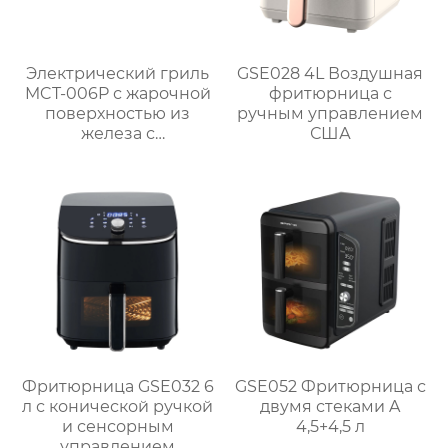
Электрический гриль
GSE028 4L Воздушная
MCT-006P с жарочной
фритюрница с
поверхностью из
ручным управлением
железа с
США
антипригарным
покрытием
Фритюрница GSE032 6
GSE052 Фритюрница с
л с конической ручкой
двумя стеками A
и сенсорным
4,5+4,5 л
управлением