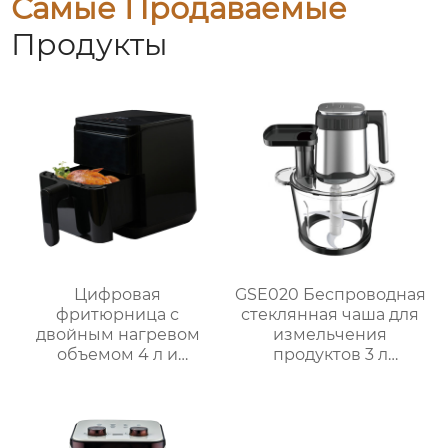
Самые Продаваемые
Продукты
Цифровая
GSE020 Беспроводная
фритюрница с
стеклянная чаша для
двойным нагревом
измельчения
объемом 4 л и
продуктов 3 л
внутренней полостью
Мощный кухонный
из нержавеющей
помощник
стали | GSE030