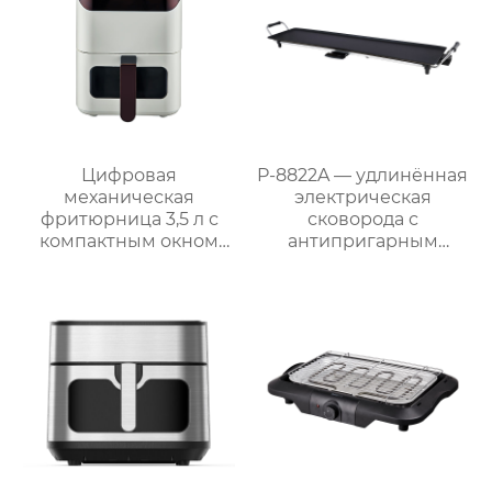
Цифровая
P-8822A — удлинённая
механическая
электрическая
фритюрница 3,5 л с
сковорода с
компактным окном
антипригарным
GSE031 / GSE031-1
покрытием 87 см,
мощностью 1800 Вт и
съёмным поддоном
для жира