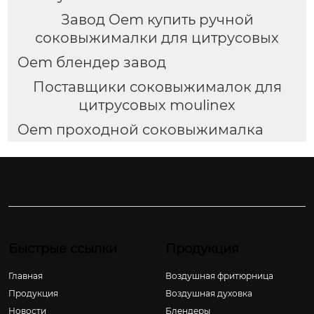
Завод Oem купить ручной
соковыжималки для цитрусовых
Oem блендер завод
Поставщики соковыжималок для
цитрусовых moulinex
Oem проходной соковыжималка
Быстрые ссылки
Продукция
Главная
Воздушная фритюрница
Продукция
Воздушная духовка
Новости
Блендеры