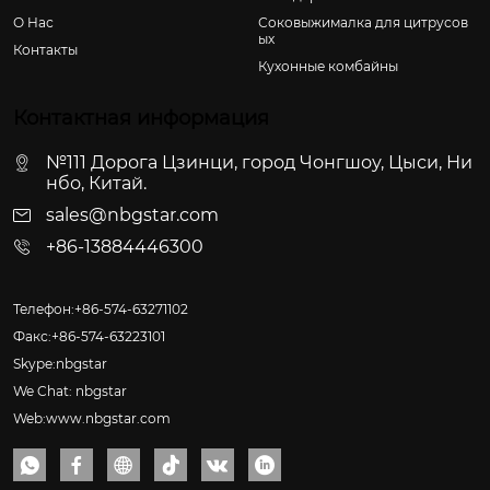
О Hас
Соковыжималка для цитрусов
ых
Контакты
Кухонные комбайны
Контактная информация
№111 Дорога Цзинци, город Чонгшоу, Цыси, Ни
нбо, Китай.
sales@nbgstar.com
+86-13884446300
Телефон:+86-574-63271102
Факс:+86-574-63223101
Skype:nbgstar
We Chat: nbgstar
Web:www.nbgstar.com





