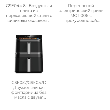
GSE044 8L Воздушная
Переносной
плита из
электрический гриль
нержавеющей стали с
MCT-006 с
видимым окошком и
трёхуровневой
сенсорным
регулируемой
управлением
решёткой и
безопасным
термостатическим
управлением
GSE057/GSE057D
Двухзональная
фритюрница без
масла с двумя
корзинами и
сенсорным