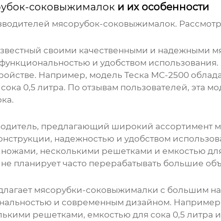
рубок-соковыжималок
и их особенности
изводителей
мясорубок-соковыжималок
. Рассмот
 известный своими качественными и надежными м
функциональностью и удобством использования.
ройстве. Например, модель Теска МС-2500 облада
ока 0,5 литра. По отзывам пользователей, эта мо
ка.
водитель, предлагающий широкий ассортимент
м
конструкции, надежностью и удобством использо
 ножами, несколькими решетками и емкостью для 
о не планирует часто перерабатывать большие об
едлагает
мясорубки-соковыжималки
с большим на
альностью и современным дизайном. Например, м
лькими решетками, емкостью для сока 0,5 литра 