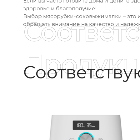
Если вы часто готовите дома и цените зд
здоровье и благополучие!
Выбор
мясорубки-соковыжималки
– это 
Соответ
обращать внимание на качество и надежн
Продукц
Соответств