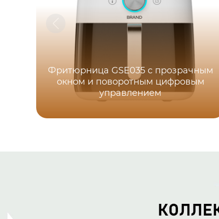
Фритюрница GSE035 с прозрачным
окном и поворотным цифровым
управлением