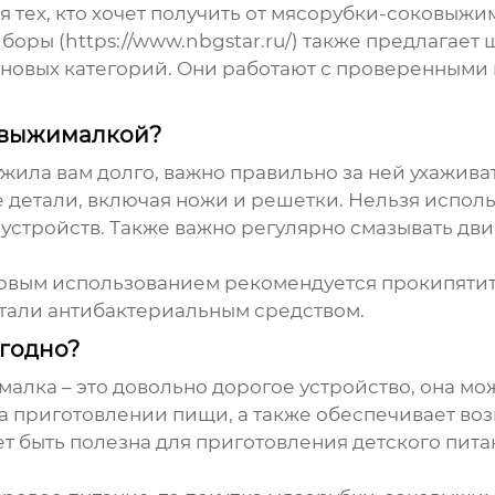
ля тех, кто хочет получить от мясорубки-соковыж
ры (https://www.nbgstar.ru/) также предлагает
новых категорий. Они работают с проверенными
ковыжималкой?
ила вам долго, важно правильно за ней ухажива
 детали, включая ножи и решетки. Нельзя исполь
 устройств. Также важно регулярно смазывать дви
рвым использованием рекомендуется прокипятить
етали антибактериальным средством.
годно?
малка
– это довольно дорогое устройство, она м
на приготовлении пищи, а также обеспечивает во
ет быть полезна для приготовления детского пит