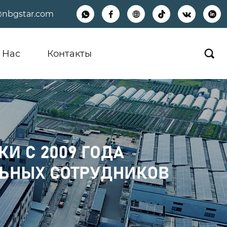
@nbgstar.com






 Hас
Контакты
