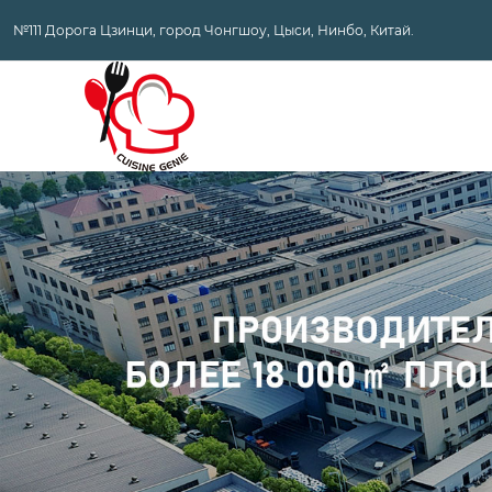
№111 Дорога Цзинци, город Чонгшоу, Цыси, Нинбо, Китай.