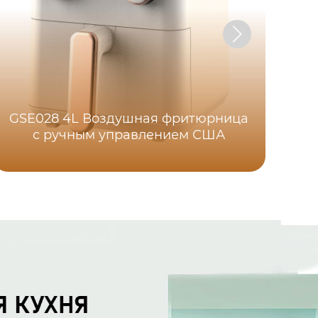
В
GSE028 4L Воздушная фритюрница
с ручным управлением США