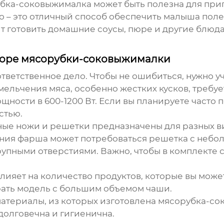
убка-соковыжималка может быть полезна для приг
 – это отличный способ обеспечить малыша пол
бит готовить домашние соусы, пюре и другие блю
ыборе мясорубки-соковыжималки
ответственное дело. Чтобы не ошибиться, нужно у
змельчения мяса, особенно жестких кусков, требу
ности в 600-1200 Вт. Если вы планируете часто
стью.
зные ножи и решетки предназначены для разных в
ния фарша может потребоваться решетка с небол
крупными отверстиями. Важно, чтобы в комплект
лияет на количество продуктов, которые вы може
рать модель с большим объемом чаши.
 материалы, из которых изготовлена мясорубка-с
долговечна и гигиенична.