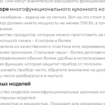
. Они могут значительно расширить функционал
боре
многофункционального кухонного к
 комбайна
– задача не из легких. Вот на что стоит
р должен иметь мощность не менее 700 Вт, а лу
ачами.
ество продуктов, которые можно приготовить за о
ольшой семьи – 6 литров и более.
овлена из качественного пластика или нержавею
менее прочными. Стальные чаши – более долговеч
правлением обычно более удобны в использовани
ая функция, которая защитит прибор от поломок.
ьзовать прибор часто, обратите внимание на уро
 легко разбираться и мыться.
ных моделей
ество моделей
многофункциональных кухонных к
улярных моделей:
ежностью и мощностью. Подходит для серьезных ку