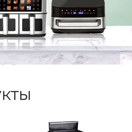
ые
кты