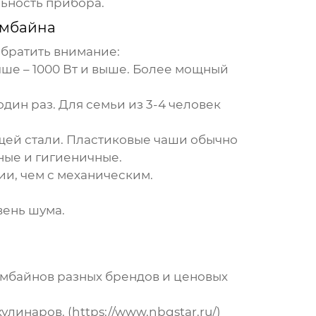
ьность прибора.
омбайна
 обратить внимание:
чше – 1000 Вт и выше. Более мощный
дин раз. Для семьи из 3-4 человек
щей стали. Пластиковые чаши обычно
ные и гигиеничные.
и, чем с механическим.
вень шума.
омбайнов
разных брендов и ценовых
линаров. (https://www.nbgstar.ru/)