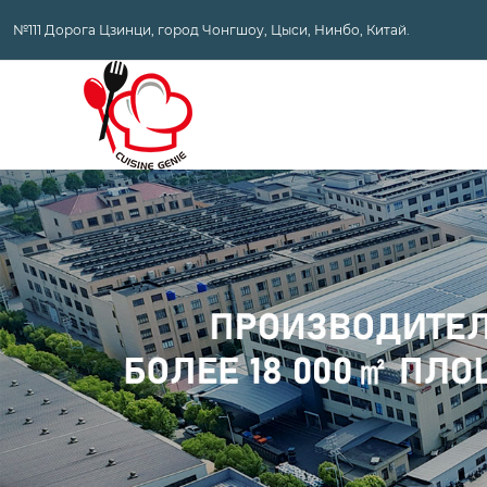
№111 Дорога Цзинци, город Чонгшоу, Цыси, Нинбо, Китай.