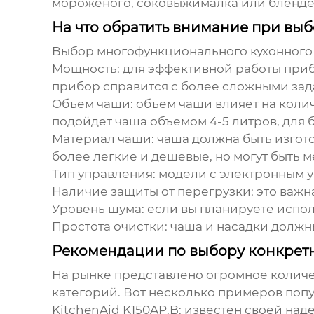
мороженого, соковыжималка или блендер
На что обратить внимание при вы
Выбор
многофункционального кухонного
Мощность:
для эффективной работы прибо
прибор справится с более сложными зад
Объем чаши:
объем чаши влияет на колич
подойдет чаша объемом 4-5 литров, для б
Материал чаши:
чаша должна быть изгот
более легкие и дешевые, но могут быть 
Тип управления:
модели с электронным у
Наличие защиты от перегрузки:
это важн
Уровень шума:
если вы планируете испол
Простота очистки:
чаша и насадки должны
Рекомендации по выбору конкрет
На рынке представлено огромное колич
категорий. Вот несколько примеров поп
KitchenAid K150AP.B
: известен своей над