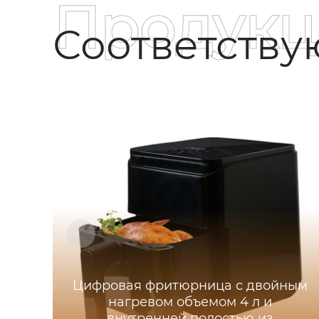
Продукц
Соответств
Цифровая фритюрница с двойным
нагревом объемом 4 л и
внутренней полостью из