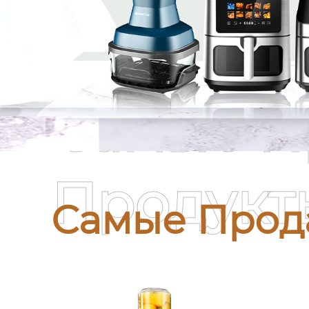
Самые П
Продукт
Самые Прод