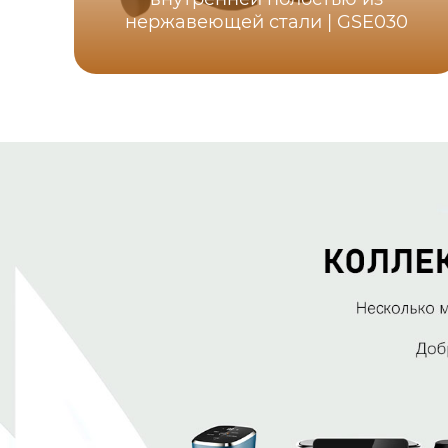
нержавеющей стали | GSE030