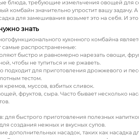
ные блюда, требующие измельчения овощей для с
ный комбайн
значительно упростит вашу задачу. А
адка для замешивания возьмет это на себя. И это
нужно знать
ногофункционального кухонного комбайна
являет
т самые распространенные:
оляют быстро и равномерно нарезать овощи, фрук
ой, чтобы не тупиться и не ржаветь.
 подходит для приготовления дрожжевого и песоч
плотным тестом.
 кремов, муссов, взбитых сливок.
ощей, фруктов, сыра. Часто бывает несколько нас
тов.
в:
для быстрого приготовления полезных напитко
для создания нежных и вкусных супов.
ие дополнительных насадок, таких как насадка 