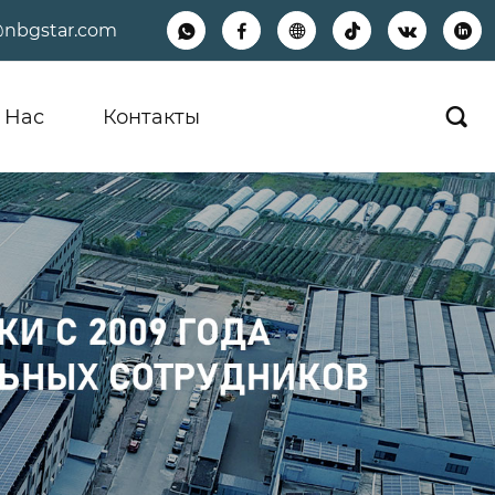
@nbgstar.com






 Hас
Контакты
