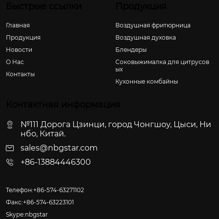
Быстрые ссылки
Продукция
Главная
Воздушная фритюрница
Продукция
Воздушная духовка
Новости
Блендеры
О Hас
Соковыжималка для цитрусов
ых
Контакты
Кухонные комбайны
Контактная информация
№111 Дорога Цзинци, город Чонгшоу, Цыси, Ни
нбо, Китай.
sales@nbgstar.com
+86-13884446300
Телефон:+86-574-63271102
Факс:+86-574-63223101
Skype:nbgstar