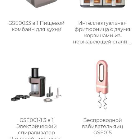
GSE0033 в 1 Пищевой
Интеллектуальная
комбайн для кухни
фритюрница с двумя
корзинами из
нержавеющей стали и
окошком – серия
GSE040
GSE001-1 3 в 1
Беспроводной
Электрический
взбиватель яиц
спирализатор
GSE015
Пищевой процессор