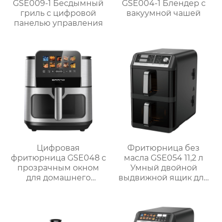
GSE009-1 Бесдымный
GSE004-1 Блендер с
гриль с цифровой
вакуумной чашей
панелью управления
Цифровая
Фритюрница без
фритюрница GSE048 с
масла GSE054 11,2 л
прозрачным окном
Умный двойной
для домашнего
выдвижной ящик для
использования
семейных блюд