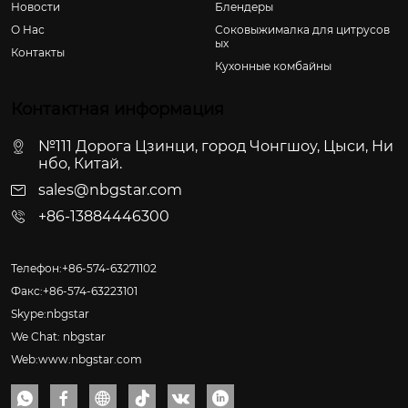
Новости
Блендеры
О Hас
Соковыжималка для цитрусов
ых
Контакты
Кухонные комбайны
Контактная информация
№111 Дорога Цзинци, город Чонгшоу, Цыси, Ни
нбо, Китай.
sales@nbgstar.com
+86-13884446300
Телефон:+86-574-63271102
Факс:+86-574-63223101
Skype:nbgstar
We Chat: nbgstar
Web:www.nbgstar.com





