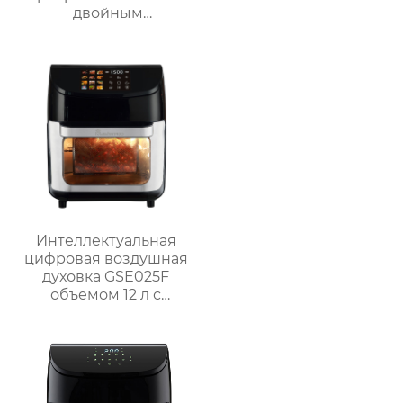
двойным
интерфейсом – серия
GSE033P
Интеллектуальная
цифровая воздушная
духовка GSE025F
объемом 12 л с
системой
приготовления на
гриле