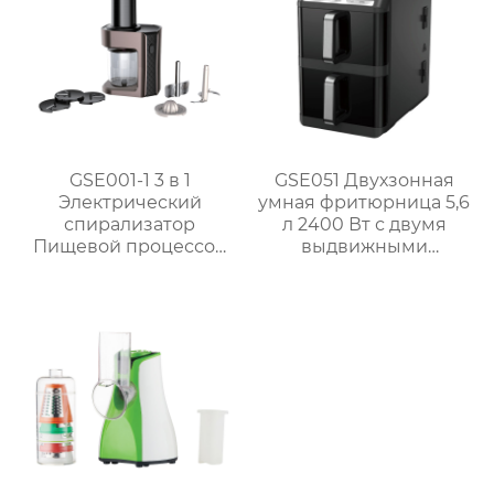
GSE001-1 3 в 1
GSE051 Двухзонная
Электрический
умная фритюрница 5,6
спирализатор
л 2400 Вт с двумя
Пищевой процессор
выдвижными
Подготовка
ящиками