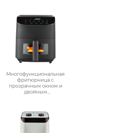
мощностью 300 Вт для
приготовления смузи
Многофункциональная
фритюрница с
прозрачным окном и
двойным
интерфейсом – серия
GSE033P