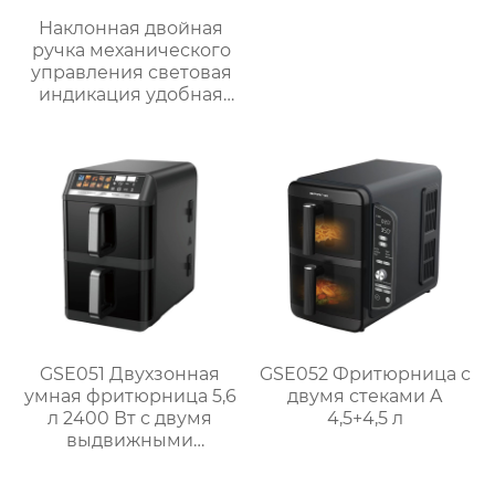
Наклонная двойная
ручка механического
управления световая
индикация удобная
ручка видимая
большая емкость
многофункциональная
большая ручка
воздушная печь
GSE051 Двухзонная
GSE052 Фритюрница с
умная фритюрница 5,6
двумя стеками A
л 2400 Вт с двумя
4,5+4,5 л
выдвижными
ящиками