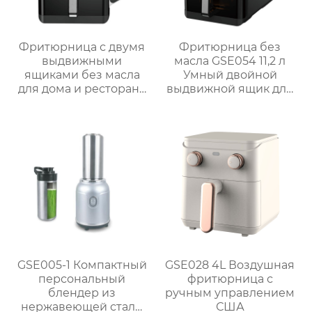
Фритюрница с двумя
Фритюрница без
выдвижными
масла GSE054 11,2 л
ящиками без масла
Умный двойной
для дома и ресторана
выдвижной ящик для
GSE056
семейных блюд
GSE005-1 Компактный
GSE028 4L Воздушная
персональный
фритюрница с
блендер из
ручным управлением
нержавеющей стали
США