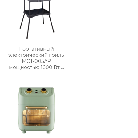
Портативный
электрический гриль
MCT-005AP
мощностью 1600 Вт с
литой алюминиевой
плитой и
регулируемым
термостатом для
использования на
открытом воздухе