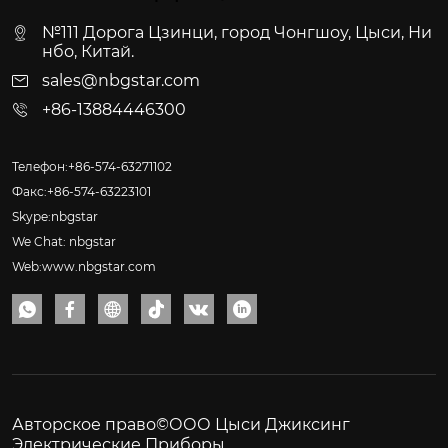
№111 Дорога Цзинци, город Чонгшоу, Цыси, Ни
нбо, Китай.
sales@nbgstar.com
+86-13884446300
Телефон:+86-574-63271102
Факс:+86-574-63223101
Skype:nbgstar
We Chat: nbgstar
Web:www.nbgstar.com






Авторское право©ООО Цыси Джиксинг
Электрические Приборы