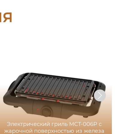
ия
Электрический гриль MCT-006P с
фр
жарочной поверхностью из железа