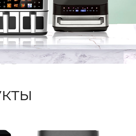
ые
кты