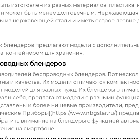
ыть изготовлен из разных материалов: пластика
 он может быть менее долговечным. Нержавеющая
ы из нержавеющей стали и иметь острое лезвие
х блендеров
предлагают модели с дополнительн
, контейнером для хранения.
оводных блендеров
зводителей беспроводных блендеров
. Вот неско
ены и качества. Их модели отличаются компактн
т моделей для разных нужд. Их блендеры отлича
ли себя, предлагают модели с разными функци
едставлены и более нишевые производители, пр
еские Приборы](https://www.nbgstar.ru/) предла
обратить внимание на блендеры с функцией авто
ение на смартфоне.