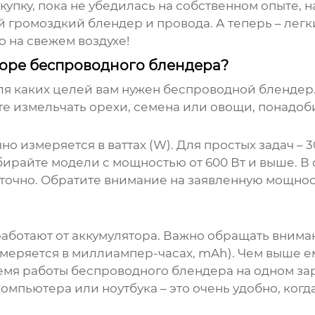
окупку, пока не убедилась на собственном опыте, 
ой громоздкий блендер и провода. А теперь – лег
о на свежем воздухе!
боре беспроводного блендера?
для каких целей вам нужен
беспроводной блендер
е измельчать орехи, семена или овощи, понадо
но измеряется в ваттах (W). Для простых задач – 3
бирайте модели с мощностью от 600 Вт и выше. В
точно. Обратите внимание на заявленную мощност
аботают от аккумулятора. Важно обращать вниман
змеряется в миллиампер-часах, mAh). Чем выше ем
емя работы беспроводного блендера на одном заря
мпьютера или ноутбука – это очень удобно, когда