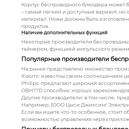
Корпус
беспроводного блендера
может б
– самый легкий и доступный вариант, но
материал. Ножи должны быть изготовлен
продуктов.
Наличие дополнительных функций
Некоторые
производители беспроводны
таймером, функцией импульсного режима
Популярные производители беспр
На рынке представлено множество
прои
Xiaomi
: известны своим соотношением ц
Philips
: предлагают широкий ассортимен
OBH??D способны:
хорошо зарекомендова
Другие производители:
в том числе, пр
Например, [ООО Цыси Джиксинг Электрич
Если вы ищете что-то особенное, стоит 
возможностью управления через прилож