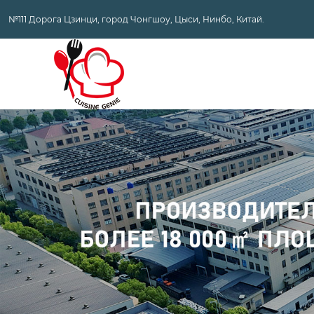
№111 Дорога Цзинци, город Чонгшоу, Цыси, Нинбо, Китай.