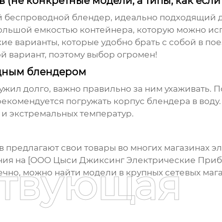
не конкретные модели, а типы, как если 
 беспроводной блендер, идеально подходящий д
большой емкостью контейнера, которую можно ис
кие варианты, которые удобно брать с собой в п
й вариант, поэтому выбор огромен!
одным блендером
жил долго, важно правильно за ним ухаживать. 
екомендуется погружать корпус блендера в воду. 
и экстремальных температур.
в
предлагают свои товары во многих магазинах э
я на [ООО Цыси Джиксинг Электрические Приборы]
ствующая
чно, можно найти модели в крупных сетевых мага