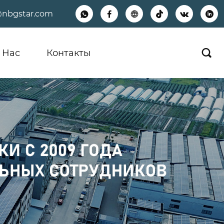
@nbgstar.com






 Hас
Контакты
