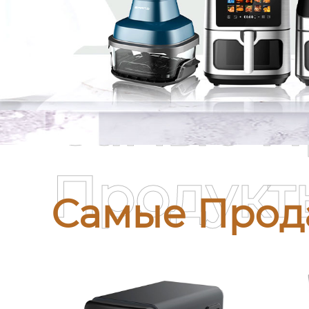
Самые П
Продукт
Самые Прод