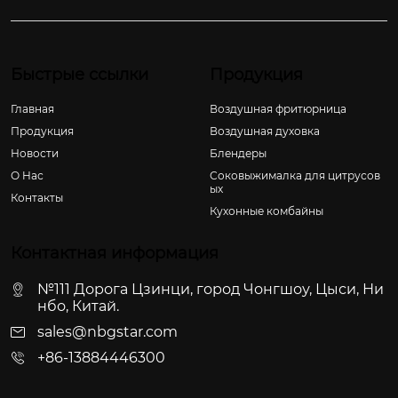
Быстрые ссылки
Продукция
Главная
Воздушная фритюрница
Продукция
Воздушная духовка
Новости
Блендеры
О Hас
Соковыжималка для цитрусов
ых
Контакты
Кухонные комбайны
Контактная информация
№111 Дорога Цзинци, город Чонгшоу, Цыси, Ни
нбо, Китай.
sales@nbgstar.com
+86-13884446300