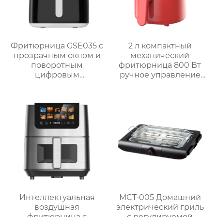
Фритюрница GSE035 с
2 л компактный
прозрачным окном и
механический
поворотным
фритюрница 800 Вт
цифровым
ручное управление
управлением
мини фритюрница
GSE029
Интеллектуальная
MCT-005 Домашний
воздушная
электрический гриль
фритюрница с
с регулируемой