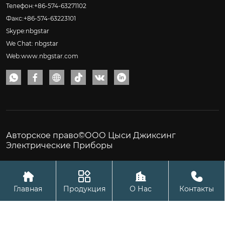
Телефон:+86-574-63271102
Факс:+86-574-63223101
Skype:nbgstar
We Chat: nbgstar
Web:www.nbgstar.com






Авторское право©ООО Цыси Джиксинг
Электрические Приборы




Главная
Продукция
О Нас
Контакты