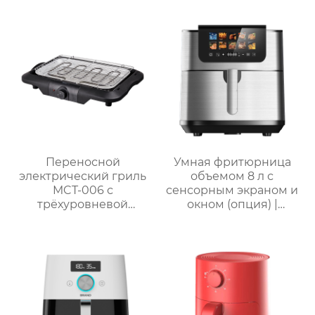
Переносной
Умная фритюрница
электрический гриль
объемом 8 л с
MCT-006 с
сенсорным экраном и
трёхуровневой
окном (опция) |
регулируемой
GSE046T(F/S) /
решёткой и
GSE046D(F/S)
безопасным
термостатическим
управлением