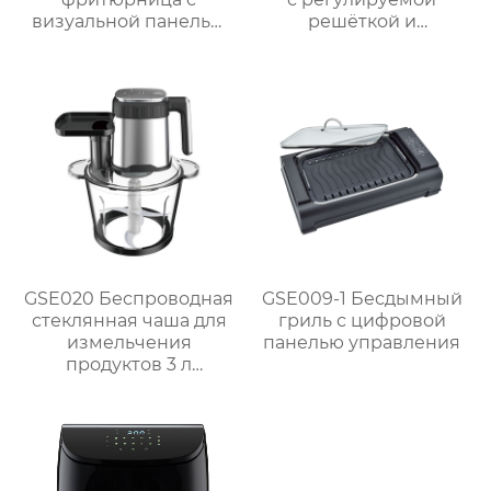
визуальной панелью
решёткой и
серии GSE034
мощностью 2000 Вт /
объемом 6 л
2300 Вт
GSE020 Беспроводная
GSE009-1 Бесдымный
стеклянная чаша для
гриль с цифровой
измельчения
панелью управления
продуктов 3 л
Мощный кухонный
помощник