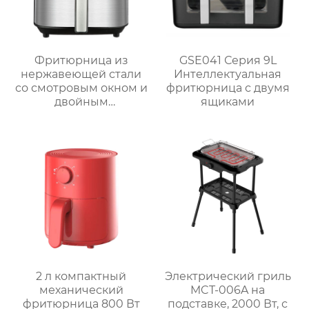
Фритюрница из
GSE041 Серия 9L
нержавеющей стали
Интеллектуальная
со смотровым окном и
фритюрница с двумя
двойным
ящиками
управлением | 6 л
Серия GSE033
2 л компактный
Электрический гриль
механический
MCT-006A на
фритюрница 800 Вт
подставке, 2000 Вт, с