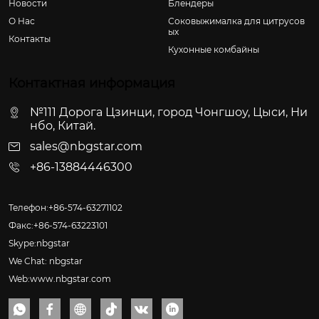
Новости
Блендеры
О Hас
Соковыжималка для цитрусов
ых
Контакты
Кухонные комбайны
Контактная информация
№111 Дорога Цзинци, город Чонгшоу, Цыси, Ни
нбо, Китай.
sales@nbgstar.com
+86-13884446300
Телефон:+86-574-63271102
Факс:+86-574-63223101
Skype:nbgstar
We Chat: nbgstar
Web:www.nbgstar.com





