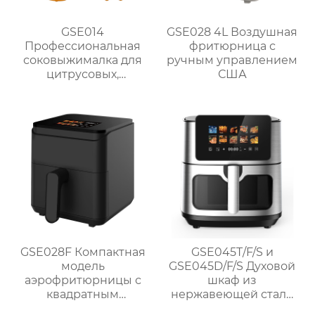
GSE014
GSE028 4L Воздушная
Профессиональная
фритюрница с
соковыжималка для
ручным управлением
цитрусовых,
США
апельсинов и
лимонов
GSE028F Компактная
GSE045T/F/S и
модель
GSE045D/F/S Духовой
аэрофритюрницы с
шкаф из
квадратным
нержавеющей стали
сенсорным экраном
1700 Вт без масла