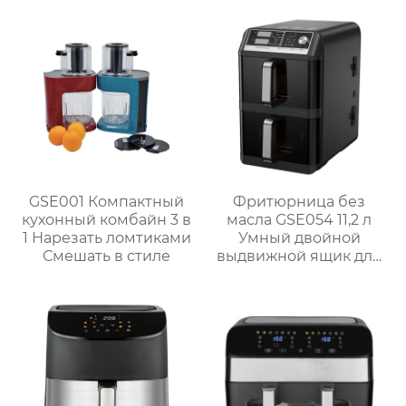
объемом 4 Л
мощностью 1300 Вт
GSE001 Компактный
Фритюрница без
кухонный комбайн 3 в
масла GSE054 11,2 л
1 Нарезать ломтиками
Умный двойной
Смешать в стиле
выдвижной ящик для
семейных блюд