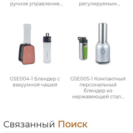
ручное управление
регулируемым
мини фритюрница
термостатом
GSE029
GSE004-1 Блендер с
GSE005-1 Компактный
вакуумной чашей
персональный
блендер из
нержавеющей стали
мощностью 300 Вт для
приготовления смузи
Связанный
Поиск