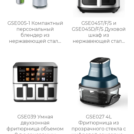
GSE005-1 Компактный
GSE045T/F/S и
персональный
GSE045D/F/S Духовой
блендер из
шкаф из
нержавеющей стали
нержавеющей стали
мощностью 300 Вт для
1700 Вт без масла
приготовления смузи
GSE039 Умная
GSE027 4L
двухзонная
Фритюрница из
фритюрница объемом
прозрачного стекла с