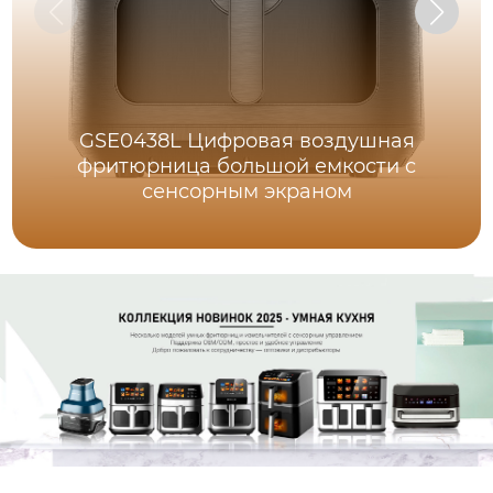
GSE0438L Цифровая воздушная
фритюрница большой емкости с
сенсорным экраном