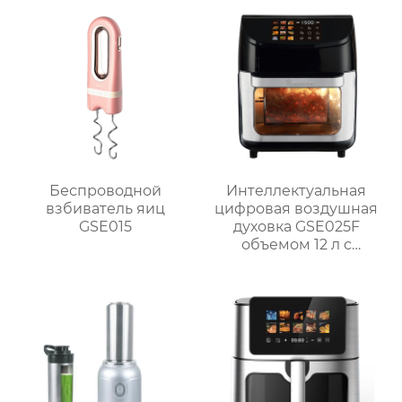
Беспроводной
Интеллектуальная
взбиватель яиц
цифровая воздушная
GSE015
духовка GSE025F
объемом 12 л с
системой
приготовления на
гриле