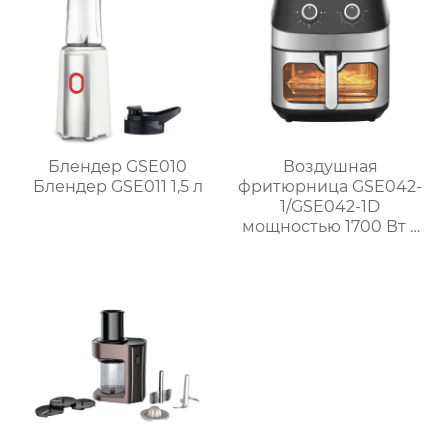
Блендер GSE010
Воздушная
Блендер GSE011 1,5 л
фритюрница GSE042-
1/GSE042-1D
мощностью 1700 Вт с
окном и
механической ручкой
из нержавеющей
стали для домашнего
использования