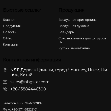
Быстрые ссылки
Продукция
Главная
Воздушная фритюрница
Продукция
Воздушная духовка
Новости
Блендеры
О Hас
Соковыжималка для цитрусов
ых
Контакты
Кухонные комбайны
Контактная информация
№111 Дорога Цзинци, город Чонгшоу, Цыси, Ни
нбо, Китай.
sales@nbgstar.com
+86-13884446300
Телефон:+86-574-63271102
Факс:+86-574-63223101