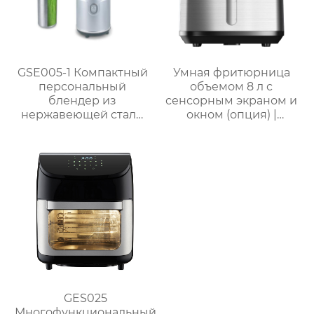
GSE005-1 Компактный
Умная фритюрница
персональный
объемом 8 л с
блендер из
сенсорным экраном и
нержавеющей стали
окном (опция) |
мощностью 300 Вт для
GSE046T(F/S) /
приготовления смузи
GSE046D(F/S)
GES025
Многофункциональный