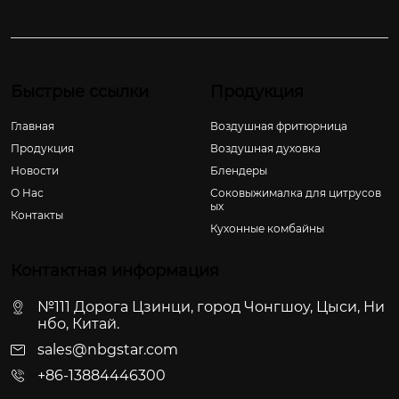
Быстрые ссылки
Продукция
Главная
Воздушная фритюрница
Продукция
Воздушная духовка
Новости
Блендеры
О Hас
Соковыжималка для цитрусов
ых
Контакты
Кухонные комбайны
Контактная информация
№111 Дорога Цзинци, город Чонгшоу, Цыси, Ни
нбо, Китай.
sales@nbgstar.com
+86-13884446300