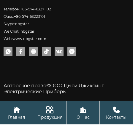
Телефон:+86-574-63271102
Факс:+86-574-63223101
Skype:nbgstar
We Chat: nbgstar
Web:www.nbgstar.com






Авторское право©ООО Цыси Джиксинг
Электрические Приборы




Главная
Продукция
О Нас
Контакты