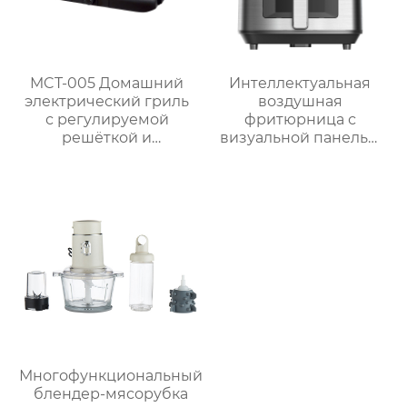
MCT-005 Домашний
Интеллектуальная
электрический гриль
воздушная
с регулируемой
фритюрница с
решёткой и
визуальной панелью
мощностью 2000 Вт /
серии GSE034
2300 Вт
объемом 6 л
Многофункциональный
блендер-мясорубка